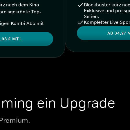
urz nach dem Kino
Blockbuster kurz na
Exklusive und preisg
preisgekrönte Top-
Serien.
Kompletter Live-Spor
igen Kombi-Abo mit
AB 34,97 
,98 € MTL.
aming ein Upgrade
 Premium.