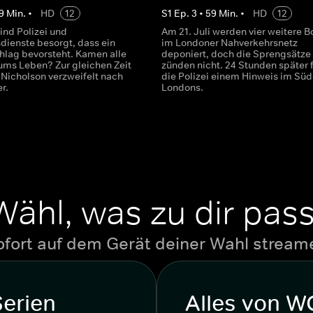
9
Min.
•
HD
12
S
1
Ep.
3
•
59
Min.
•
HD
12
sind Polizei und
Am 21. Juli werden vier weitere
dienste besorgt, dass ein
im Londoner Nahverkehrsnetz
hlag bevorsteht. Kamen alle
deponiert, doch die Sprengsätze
 ums Leben? Zur gleichen Zeit
zünden nicht. 24 Stunden später 
 Nicholson verzweifelt nach
die Polizei einem Hinweis im Sü
er.
Londons.
Wähl, was zu dir pass
ofort auf dem Gerät deiner Wahl stream
Serien
Alles von 