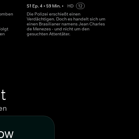
S
1
Ep.
4
•
59
Min.
•
HD
12
 Bomben
Die Polizei erschießt einen
Verdächtigen. Doch es handelt sich um
einen Brasilianer namens Jean Charles
folgt
de Menezes - und nicht um den
den
gesuchten Attentäter.
t
en
WOW