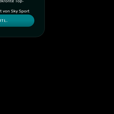
ekrönte Top-
t von Sky Sport
MTL.