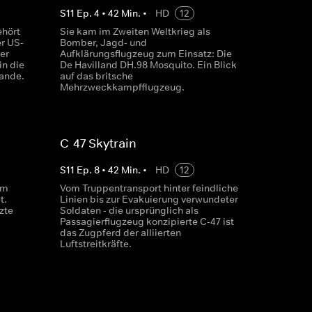
S
11
Ep.
4
•
42
Min.
•
HD
12
ehört
Sie kam im Zweiten Weltkrieg als
r US-
Bomber, Jagd- und
Der
Aufklärungsflugzeug zum Einsatz: Die
in die
De Havilland DH.98 Mosquito. Ein Blick
ande.
auf das britsche
Mehrzweckkampfflugzeug.
C-47 Skytrain
S
11
Ep.
8
•
42
Min.
•
HD
12
im
Vom Truppentransport hinter feindliche
t.
Linien bis zur Evakuierung verwundeter
zte
Soldaten - die ursprünglich als
Passagierflugzeug konzipierte C-47 ist
das Zugpferd der alliierten
Luftstreitkräfte.