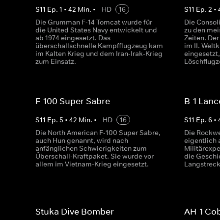
S
11
Ep.
1
•
42
Min.
•
HD
16
S
11
Ep.
2
•
Die Grumman F-14 Tomcat wurde für
Die Consol
die United States Navy entwickelt und
zu den mei
ab 1974 eingesetzt. Das
Zeiten. De
überschallschnelle Kampfflugzeug kam
im II. Welt
im Kalten Krieg und dem Iran-Irak-Krieg
eingesetzt,
zum Einsatz.
Löschflugz
F-100 Super Sabre
B-1 Lanc
S
11
Ep.
5
•
42
Min.
•
HD
16
S
11
Ep.
6
•
Die North American F-100 Super Sabre,
Die Rockwe
auch Hun genannt, wird nach
eigentlich
anfänglichen Schwierigkeiten zum
Militärexp
Überschall-Kraftpaket. Sie wurde vor
die Geschi
allem im Vietnam-Krieg eingesetzt.
Langstrec
Stuka Dive Bomber
AH-1 Co