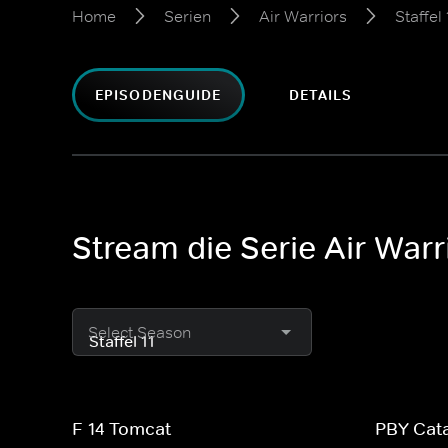
Home
Serien
Air Warriors
Staffel 
EPISODENGUIDE
DETAILS
Stream die Serie Air Warri
Select Season
F-14 Tomcat
PBY Cata