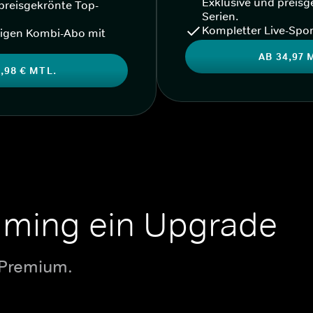
Exklusive und preisg
preisgekrönte Top-
Serien.
Kompletter Live-Spor
igen Kombi-Abo mit
AB 34,97 
,98 € MTL.
aming ein Upgrade
 Premium.