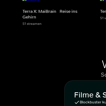
Terra X: MaiBrain - Reise ins
Te
Gehirn
S1 
S1 streamen
S
Filme & 
Blockbuster k