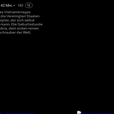
•
42
Min.
•
HD
16
es Vietnamkrieges
 die Vereinigten Staaten
opter, der sich selbst
n kann: Die Geburtsstunde
obra, dem ersten reinen
hrauber der Welt.