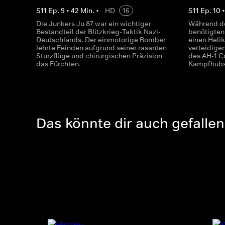
S
11
Ep.
9
•
42
Min.
•
HD
16
S
11
Ep.
10
Die Junkers Ju 87 war ein wichtiger
Während d
Bestandteil der Blitzkrieg-Taktik Nazi-
benötigten
Deutschlands. Der einmotorige Bomber
einen Helik
lehrte Feinden aufgrund seiner rasanten
verteidige
Sturzflüge und chirurgischen Präzision
des AH-1 C
das Fürchten.
Kampfhubsc
Das könnte dir auch gefallen