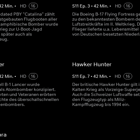
42
Min.
•
HD
16
S
11
Ep.
3
•
42
Min.
•
HD
16
idated PBY "Catalina" zählt
Die Boeing B-17 Flying Fortress g
stgebauten Flugbooten aller
zu den bekanntesten Bombern de
r amphibische Bomber wurde
Luftstreitkräfte im II. Weltkrieg. 
krieg zur U-Boot-Jagd
Flieger lieferte u.a. Lebensmittel 
 später auch als
von Deutschen besetzten Niederl
eug.
er
Hawker Hunter
42
Min.
•
HD
16
S
11
Ep.
7
•
42
Min.
•
HD
16
ll B-1 Lancer wurde
Der britische Hawker Hunter gilt 
 als Atombomber konzipiert.
Kalten Krieg als Vorzeige-Superje
erten und Veteranen erörtern
Auch die Schweizer Luftwaffe set
chte des überschallschnellen
den Flugzeugtyp als Miliz-
kenbombers.
Kampfflugzeug bis 1994 ein.
bra