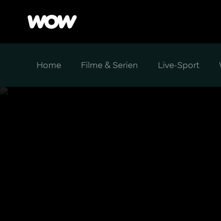
Home
Filme & Serien
Live-Sport