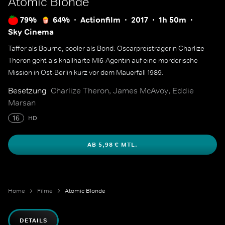
Atomic Blonde
79%
64%
Actionfilm
2017
1h 50m
Sky Cinema
Taffer als Bourne, cooler als Bond: Oscarpreisträgerin Charlize
Theron geht als knallharte MI6-Agentin auf eine mörderische
Mission in Ost-Berlin kurz vor dem Mauerfall 1989.
Besetzung
Charlize Theron, James McAvoy, Eddie
Marsan
16
HD
AB 5,98 € MTL.
Home
Filme
Atomic Blonde
DETAILS