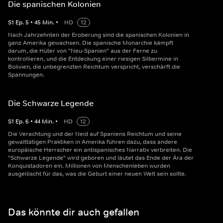
Die spanischen Kolonien
S
1
Ep.
5
•
45
Min.
•
HD
12
Nach Jahrzehnten der Eroberung sind die spanischen Kolonien in
ganz Amerika gewachsen. Die spanische Monarchie kämpft
darum, die Hüter von "Neu-Spanien" aus der Ferne zu
kontrollieren, und die Entdeckung einer riesigen Silbermine in
Bolivien, die unbegrenzten Reichtum verspricht, verschärft die
Spannungen.
Die Schwarze Legende
S
1
Ep.
6
•
44
Min.
•
HD
12
Die Verachtung und der Neid auf Spaniens Reichtum und seine
gewalttätigen Praktiken in Amerika führen dazu, dass andere
europäische Herrscher ein antispanisches Narrativ verbreiten. Die
"Schwarze Legende" wird geboren und läutet das Ende der Ära der
Konquistadoren ein. Millionen von Menschenleben wurden
ausgelöscht für das, was die Geburt einer neuen Welt sein sollte.
Das könnte dir auch gefallen