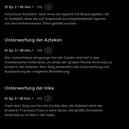
S
1
Ep.
2
•
45
Min.
•
HD
12
Kolumbus' Rückkehr nach Amerika beginnt mit Blutvergießen, als
er feststellt, dass die auf Hispaniola zurückgebliebenen Spanier
von den einheimischen Taíno getötet wurden.
Unterwerfung der Azteken
S
1
Ep.
3
•
46
Min.
•
HD
12
Der rücksichtslos ehrgeizige Hernán Cortés reist tief in das
mexikanische Hinterland, um eines der großen Reiche Amerikas zu
erobern: die Azteken. Sein Sieg zementiert die Unterwerfung und
Auslöschung der indigenen Bevölkerung.
Unterwerfung der Inka
S
1
Ep.
4
•
45
Min.
•
HD
12
Nach dem Sieg von Hernán Cortés über die Azteken setzt der
Eroberer Francisco Pizarro alles daran, die größte Zivilisation
Amerikas zu erobern: die Inkas.