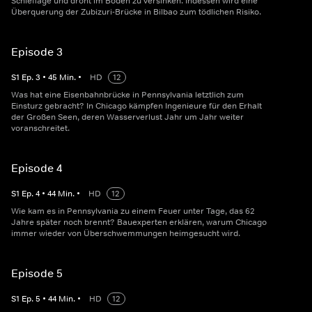
Schieflage und droht im Boden zu versinken. Indessen wird eine
Überquerung der Zubizuri-Brücke in Bilbao zum tödlichen Risiko.
Episode 3
S
1
Ep.
3
•
45
Min.
•
HD
12
Was hat eine Eisenbahnbrücke in Pennsylvania letztlich zum
Einsturz gebracht? In Chicago kämpfen Ingenieure für den Erhalt
der Großen Seen, deren Wasserverlust Jahr um Jahr weiter
voranschreitet.
Episode 4
S
1
Ep.
4
•
44
Min.
•
HD
12
Wie kam es in Pennsylvania zu einem Feuer unter Tage, das 62
Jahre später noch brennt? Bauexperten erklären, warum Chicago
immer wieder von Überschwemmungen heimgesucht wird.
Episode 5
S
1
Ep.
5
•
44
Min.
•
HD
12