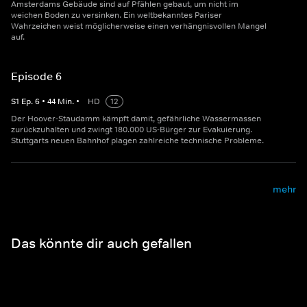
Amsterdams Gebäude sind auf Pfählen gebaut, um nicht im
weichen Boden zu versinken. Ein weltbekanntes Pariser
Wahrzeichen weist möglicherweise einen verhängnisvollen Mangel
auf.
Episode 6
S
1
Ep.
6
•
44
Min.
•
HD
12
Der Hoover-Staudamm kämpft damit, gefährliche Wassermassen
zurückzuhalten und zwingt 180.000 US-Bürger zur Evakuierung.
Stuttgarts neuen Bahnhof plagen zahlreiche technische Probleme.
mehr
Das könnte dir auch gefallen