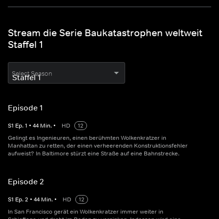
Stream die Serie Baukatastrophen weltweit
Staffel 1
Select Season
Episode 1
S
1
Ep.
1
•
44
Min.
•
HD
12
Gelingt es Ingenieuren, einen berühmten Wolkenkratzer in
Manhattan zu retten, der einen verheerenden Konstruktionsfehler
aufweist? In Baltimore stürzt eine Straße auf eine Bahnstrecke.
Episode 2
S
1
Ep.
2
•
44
Min.
•
HD
12
In San Francisco gerät ein Wolkenkratzer immer weiter in