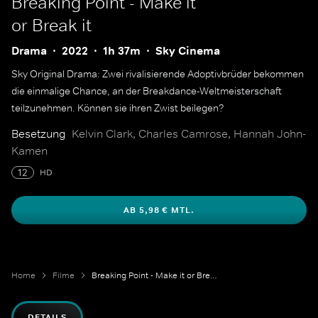
Breaking Point - Make it
or Break it
Drama
2022
1h 37m
Sky Cinema
Sky Original Drama: Zwei rivalisierende Adoptivbrüder bekommen
die einmalige Chance, an der Breakdance-Weltmeisterschaft
teilzunehmen. Können sie ihren Zwist beilegen?
Besetzung
Kelvin Clark, Charles Camrose, Hannah John-
Kamen
12
HD
AB 5,98 € MTL.
Home
Filme
Breaking Point - Make it or Break it
DETAILS