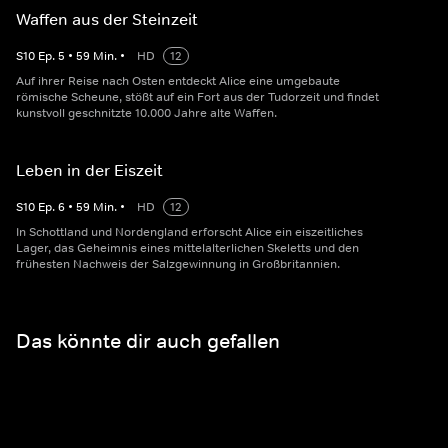
Waffen aus der Steinzeit
S
10
Ep.
5
•
59
Min.
•
HD
12
Auf ihrer Reise nach Osten entdeckt Alice eine umgebaute
römische Scheune, stößt auf ein Fort aus der Tudorzeit und findet
kunstvoll geschnitzte 10.000 Jahre alte Waffen.
Leben in der Eiszeit
S
10
Ep.
6
•
59
Min.
•
HD
12
In Schottland und Nordengland erforscht Alice ein eiszeitliches
Lager, das Geheimnis eines mittelalterlichen Skeletts und den
frühesten Nachweis der Salzgewinnung in Großbritannien.
Das könnte dir auch gefallen