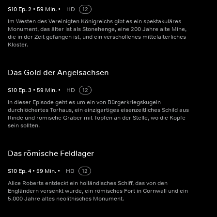
S
10
Ep.
2
•
59
Min.
•
HD
12
Im Westen des Vereinigten Königreichs gibt es ein spektakuläres
Monument, das älter ist als Stonehenge, eine 200 Jahre alte Mine,
die in der Zeit gefangen ist, und ein verschollenes mittelalterliches
Kloster.
Das Gold der Angelsachsen
S
10
Ep.
3
•
59
Min.
•
HD
12
In dieser Episode geht es um ein von Bürgerkriegskugeln
durchlöchertes Torhaus, ein einzigartiges eisenzeitliches Schild aus
Rinde und römische Gräber mit Töpfen an der Stelle, wo die Köpfe
sein sollten.
Das römische Feldlager
S
10
Ep.
4
•
59
Min.
•
HD
12
Alice Roberts entdeckt ein holländisches Schiff, das von den
Engländern versenkt wurde, ein römisches Fort in Cornwall und ein
5.000 Jahre altes neolithisches Monument.