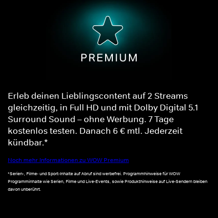
Erleb deinen Lieblingscontent auf 2 Streams
gleichzeitig, in Full HD und mit Dolby Digital 5.1
Surround Sound – ohne Werbung. 7 Tage
kostenlos testen. Danach 6 € mtl. Jederzeit
kündbar.*
Noch mehr Informationen zu WOW Premium
*Serien-, Filme- und Sport-Inhalte auf Abruf sind werbefrei. Programmhinweise für WOW
Programminhalte wie Serien, Filme und Live-Events, sowie Produkthinweise auf Live-Sendern bleiben
davon unberührt.