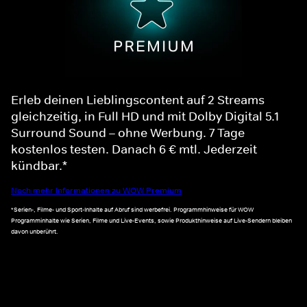
Erleb deinen Lieblingscontent auf 2 Streams
gleichzeitig, in Full HD und mit Dolby Digital 5.1
Surround Sound – ohne Werbung. 7 Tage
kostenlos testen. Danach 6 € mtl. Jederzeit
kündbar.*
Noch mehr Informationen zu WOW Premium
*Serien-, Filme- und Sport-Inhalte auf Abruf sind werbefrei. Programmhinweise für WOW
Programminhalte wie Serien, Filme und Live-Events, sowie Produkthinweise auf Live-Sendern bleiben
davon unberührt.