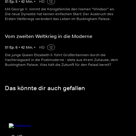
S
1
Ep.
5
•
42
Min.
•
HD
12
Mit George V. nimmt die Königsfamilie den Namen "Windsor" an.
Die neue Dynastie hat keinen einfachen Start: Der Ausbruch des
Ersten Weltkriegs verändert das Leben im Buckingham Palace.
Vom zweiten Weltkrieg in die Moderne
S
1
Ep.
6
•
42
Min.
•
HD
12
Die junge Queen Elizabeth II. führt Großbritannien durch die
Nachkriegszeit in die Postmoderne - stets aus ihrem Zuhause, dem
Buckingham Palace. Was hält die Zukunft für den Palast bereit?
Das könnte dir auch gefallen