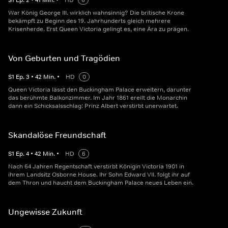
S
1
Ep.
2
•
41
Min.
•
HD
6
War König George III. wirklich wahnsinnig? Die britische Krone
bekämpft zu Beginn des 19. Jahrhunderts gleich mehrere
Krisenherde. Erst Queen Victoria gelingt es, eine Ära zu prägen.
Von Geburten und Tragödien
S
1
Ep.
3
•
42
Min.
•
HD
0
Queen Victoria lässt den Buckingham Palace erweitern, darunter
das berühmte Balkonzimmer. Im Jahr 1861 ereilt die Monarchin
dann ein Schicksalsschlag: Prinz Albert verstirbt unerwartet.
Skandalöse Freundschaft
S
1
Ep.
4
•
42
Min.
•
HD
6
Nach 64 Jahren Regentschaft verstirbt Königin Victoria 1901 in
ihrem Landsitz Osborne House. Ihr Sohn Edward VII. folgt ihr auf
dem Thron und haucht dem Buckingham Palace neues Leben ein.
Ungewisse Zukunft