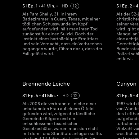
S
1
Ep.
1
•
41
Min.
•
HD
12
S
1
Ep.
2
•
4
Als Pam Shelly, 31, in ihrem
Als der 52-
Badezimmer in Cuero, Texas, mit einer
christliche
tödlichen Schusswunde im Kopf
seiner Ver
aufgefunden wird, hält man ihren Tod
wird, gibt 
zunächst für einen Suizid. Doch der
Mangel an V
Instinkt eines hartnäckigen Ermittlers
eine achtj
und sein Verdacht, dass ein Verbrechen
Gerechtigke
begangen wurde, führen dazu, dass der
Bundesstaa
Fall gelöst wird.
Polizei sch
entlarvt.
Brennende Leiche
Canyon
S
1
Ep.
5
•
41
Min.
•
HD
12
S
1
Ep.
6
•
4
Als 2006 die verbrannte Leiche einer
1987 wird 
unbekannten Frau auf einem Ölfeld
von Wander
gefunden wird, zeigen die ländliche
des Leftha
Gemeinde Kilgore und ein
aufgefunden
entschlossener texanischer
turbulente
Gesetzeshüter, warum man sich nicht
Vielzahl vo
mit dem Lone Star State anlegen sollte.
westlichen
Es dauert 13 Jahre, bis Lavender Doe
und eine n