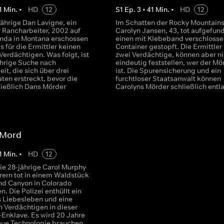
1
Min.
•
HD
12
S
1
Ep.
3
•
41
Min.
•
HD
12
jährige Dan Lavigne, ein
Im Schatten der Rocky Mountains
r Rancharbeiter, 2002 auf
Carolyn Jansen, 43, tot aufgefund
anda in Montana erschossen
einen mit Klebeband verschloss
es für die Ermittler keinen
Container gestopft. Die Ermittler
erdächtigen. Was folgt, ist
zwei Verdächtige, können aber ni
ährige Suche nach
eindeutig feststellen, wer der Mö
it, die sich über drei
ist. Die Spurensicherung und ein
ten erstreckt, bevor die
furchtloser Staatsanwalt können
ließlich Dans Mörder
Carolyns Mörder schließlich entla
-Mord
1
Min.
•
HD
12
die 28-jährige Carol Murphy
ern tot in einem Waldstück
nd Canyon in Colorado
. Die Polizei enthüllt ein
s Liebesleben und eine
n Verdächtigen in dieser
-Enklave. Es wird 20 Jahre
eue Technologie brauchen,