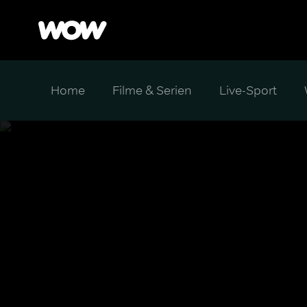
Home
Filme & Serien
Live-Sport