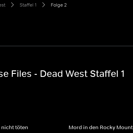
est
Staffel 1
Folge 2
e Files - Dead West Staffel 1
 nicht töten
Mord in den Rocky Mount