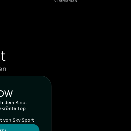
S1 streamen
t
en
WOW
ch dem Kino.
ekrönte Top-
t von Sky Sport
MTL.