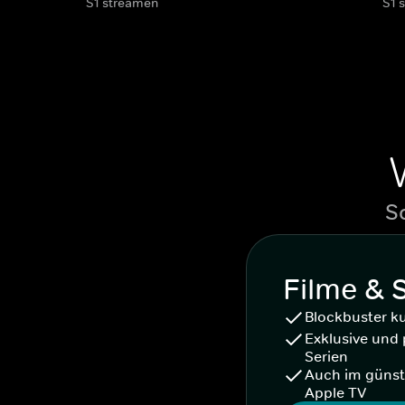
S1 streamen
S1 
S
Filme & 
Blockbuster k
Exklusive und 
Serien
Auch im günst
Apple TV