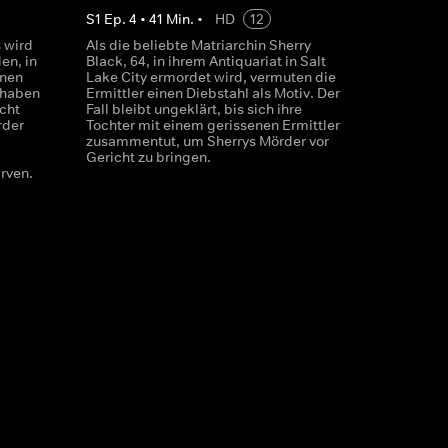
S
1
Ep.
4
•
41
Min.
•
HD
12
 wird
Als die beliebte Matriarchin Sherry
en, in
Black, 64, in ihrem Antiquariat in Salt
enen
Lake City ermordet wird, vermuten die
 haben
Ermittler einen Diebstahl als Motiv. Der
cht
Fall bleibt ungeklärt, bis sich ihre
rder
Tochter mit einem gerissenen Ermittler
zusammentut, um Sherrys Mörder vor
Gericht zu bringen.
rven.