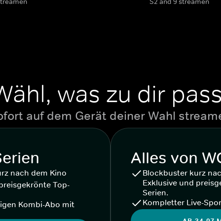
streamen
S2 and 9 streamen
Wähl, was zu dir pass
ofort auf dem Gerät deiner Wahl stream
Serien
Alles von 
urz nach dem Kino
Blockbuster kurz na
Exklusive und preisg
preisgekrönte Top-
Serien.
Kompletter Live-Spor
igen Kombi-Abo mit
AB 34,97 