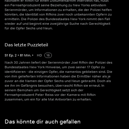
nachdem er Rifkin für einen Dokumentarfilm interviewt hat, nutzt
ein Fernsehproduzent seine Beziehung zu New Yorks aktivstem
Serienmörder, um Informationen zu erhalten, die der Polizei helfen
könnten, die Identität von Rifkins zwei noch unbekannten Opfern zu
ermitteln. Die Polizei des Bundesstaates New York nimmt den Fall
wieder auf und beginnt eine zweijährige Suche nach Gerechtigkeit
für die Opfer Sechs und Neun.
Das letzte Puzzleteil
S
1
Ep.
2
•
81
Min.
•
HD
16
Nach 30 Jahren liefert der Serienmörder Joel Rifkin der Polizei des
Bundesstaates New York Hinweise, um zwei seiner 17 Opfer zu
identifizieren - die einzigen Opfer, die namenlos geblieben sind. Die
von ihm gelieferten Informationen haben die Ermittler näher als je
zuvor an die Namen der Opfer Sechs und Neun gebracht. Doch als
sie ihn im Gefängnis besuchen, überrascht Rifkin sie erneut. In
seinem Bemühen um Gerechtigkeit setzt sich der
Fernsehproduzent Peter Reiss vor der Kamera mit Rifkin
zusammen, um ein für alle Mal Antworten zu erhalten.
Das könnte dir auch gefallen