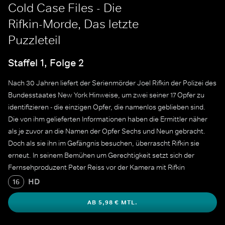
Cold Case Files - Die
Rifkin-Morde, Das letzte
Puzzleteil
Staffel 1, Folge 2
Nach 30 Jahren liefert der Serienmörder Joel Rifkin der Polizei des
Bundesstaates New York Hinweise, um zwei seiner 17 Opfer zu
identifizieren - die einzigen Opfer, die namenlos geblieben sind.
Die von ihm gelieferten Informationen haben die Ermittler näher
als je zuvor an die Namen der Opfer Sechs und Neun gebracht.
Doch als sie ihn im Gefängnis besuchen, überrascht Rifkin sie
erneut. In seinem Bemühen um Gerechtigkeit setzt sich der
Fernsehproduzent Peter Reiss vor der Kamera mit Rifkin
zusammen, um ein für alle Mal Antworten zu erhalten.
HD
16
AB 5,98 € MTL.