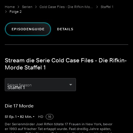
Home
Serien
Cold Case Files - Die Rifkin-Morde
Staffel 1
Folge 2
EPISODENGUIDE
DETAILS
Stream die Serie Cold Case Files - Die Rifkin-
Morde Staffel 1
Select Season
Die 17 Morde
S
1
Ep.
1
•
82
Min.
•
HD
16
Der Serienmörder Joel Rifkin tötete 17 Frauen in New York, bevor
er 1993 auf frischer Tat ertappt wurde. Fast dreißig Jahre später,