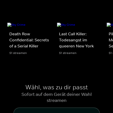
Death Row
Last Call Killer:
Pi
Confidential: Secrets
Todesangst im
Mo
of a Serial Killer
queeren New York
S
S1 streamen
S1 streamen
S1
Wähl, was zu dir passt
Sofort auf dem Gerät deiner Wahl
streamen