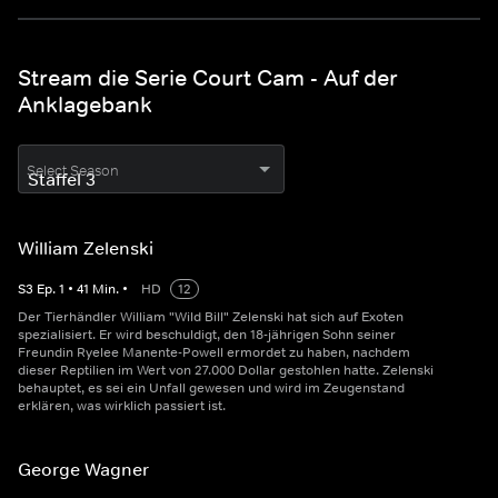
Stream die Serie Court Cam - Auf der
Anklagebank
Select Season
William Zelenski
S
3
Ep.
1
•
41
Min.
•
HD
12
Der Tierhändler William "Wild Bill" Zelenski hat sich auf Exoten
spezialisiert. Er wird beschuldigt, den 18-jährigen Sohn seiner
Freundin Ryelee Manente-Powell ermordet zu haben, nachdem
dieser Reptilien im Wert von 27.000 Dollar gestohlen hatte. Zelenski
behauptet, es sei ein Unfall gewesen und wird im Zeugenstand
erklären, was wirklich passiert ist.
George Wagner