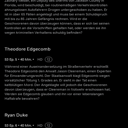
Zachary Wester, ein Deputy des Sheriffs von Jackson County in
Florida, wird beschuldigt, bei routinemäßigen Verkehrskontrollen
ahnungslosen Autofahrern Drogen untergeschoben zu haben. Er
ist in über 65 Fällen angeklagt und muss bei einem Schuldspruch
mit bis zu 85 Jahren Gefängnis rechnen. Wird er die
Geschworenen davon überzeugen können, dass er sich bei seinen
Kontrollen an die Vorschriften gehalten hat, oder werden sie ihn
wegen kriminellen Verhaltens schuldig befinden?
Theodore Edgecomb
S
3
Ep.
5
•
40
Min.
•
HD
12
Während einer Auseinandersetzung im Straßenverkehr erschießt
Theodore Edgecomb den Anwalt Jason Cleereman, einen Experten
für Einwanderungsrecht. Der Staatsanwalt klagt Edgecomb wegen
vorsätzlicher Tötung 1. Grades an. Er sieht in der Tat einen
kaltblütigen Mord. Der Angeklagte will jedoch die Geschworenen
davon überzeugen, dass er Cleereman in Notwehr erschossen hat.
Werden sie Edgecomb glauben und ihn vor einer lebenslangen
Haftstrafe bewahren?
Ryan Duke
S
3
Ep.
6
•
40
Min.
•
HD
12