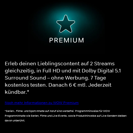
Erleb deinen Lieblingscontent auf 2 Streams
gleichzeitig, in Full HD und mit Dolby Digital 5.1
Surround Sound – ohne Werbung. 7 Tage
kostenlos testen. Danach 6 € mtl. Jederzeit
kündbar.*
Noch mehr Informationen zu WOW Premium
*Serien-, Filme- und Sport-Inhalte auf Abruf sind werbefrei. Programmhinweise für WOW
Programminhalte wie Serien, Filme und Live-Events, sowie Produkthinweise auf Live-Sendern bleiben
davon unberührt.