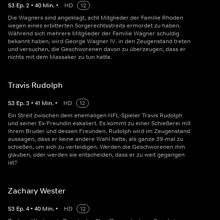
S
3
Ep.
2
•
40
Min.
•
HD
12
Die Wagners sind angeklagt, acht Mitglieder der Familie Rhoden
wegen eines erbitterten Sorgerechtsstreits ermordet zu haben.
Während sich mehrere Mitglieder der Familie Wagner schuldig
bekannt haben, wird George Wagner IV. in den Zeugenstand treten
und versuchen, die Geschworenen davon zu überzeugen, dass er
nichts mit dem Massaker zu tun hatte.
Travis Rudolph
S
3
Ep.
3
•
41
Min.
•
HD
12
Ein Streit zwischen dem ehemaligen NFL-Spieler Travis Rudolph
und seiner Ex-Freundin eskaliert. Es kommt zu einer Schießerei mit
ihrem Bruder und dessen Freunden. Rudolph wird im Zeugenstand
aussagen, dass er keine andere Wahl hatte, als ganze 39-mal zu
schießen, um sich zu verteidigen. Werden die Geschworenen ihm
glauben, oder werden sie entscheiden, dass er zu weit gegangen
ist?
Zachary Wester
S
3
Ep.
4
•
40
Min.
•
HD
12