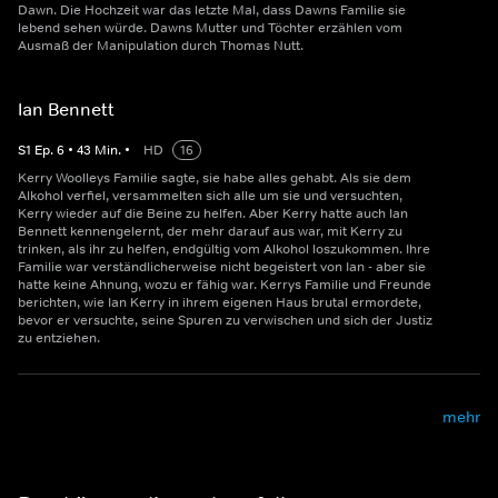
Dawn. Die Hochzeit war das letzte Mal, dass Dawns Familie sie
lebend sehen würde. Dawns Mutter und Töchter erzählen vom
Ausmaß der Manipulation durch Thomas Nutt.
Ian Bennett
S
1
Ep.
6
•
43
Min.
•
HD
16
Kerry Woolleys Familie sagte, sie habe alles gehabt. Als sie dem
Alkohol verfiel, versammelten sich alle um sie und versuchten,
Kerry wieder auf die Beine zu helfen. Aber Kerry hatte auch Ian
Bennett kennengelernt, der mehr darauf aus war, mit Kerry zu
trinken, als ihr zu helfen, endgültig vom Alkohol loszukommen. Ihre
Familie war verständlicherweise nicht begeistert von Ian - aber sie
hatte keine Ahnung, wozu er fähig war. Kerrys Familie und Freunde
berichten, wie Ian Kerry in ihrem eigenen Haus brutal ermordete,
bevor er versuchte, seine Spuren zu verwischen und sich der Justiz
zu entziehen.
mehr