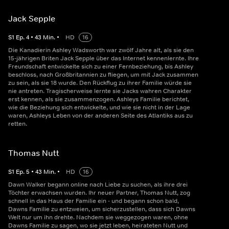
Jack Sepple
S
1
Ep.
4
•
43
Min.
•
HD
16
Die Kanadierin Ashley Wadsworth war zwölf Jahre alt, als sie den
15-jährigen Briten Jack Sepple über das Internet kennenlernte. Ihre
Freundschaft entwickelte sich zu einer Fernbeziehung, bis Ashley
beschloss, nach Großbritannien zu fliegen, um mit Jack zusammen
zu sein, als sie 18 wurde. Den Rückflug zu ihrer Familie würde sie
nie antreten. Tragischerweise lernte sie Jacks wahren Charakter
erst kennen, als sie zusammenzogen. Ashleys Familie berichtet,
wie die Beziehung sich entwickelte, und wie sie nicht in der Lage
waren, Ashleys Leben von der anderen Seite des Atlantiks aus zu
retten.
Thomas Nutt
S
1
Ep.
5
•
43
Min.
•
HD
16
Dawn Walker begann online nach Liebe zu suchen, als ihre drei
Töchter erwachsen wurden. Ihr neuer Partner, Thomas Nutt, zog
schnell in das Haus der Familie ein - und begann schon bald,
Dawns Familie zu entzweien, um sicherzustellen, dass sich Dawns
Welt nur um ihn drehte. Nachdem sie weggezogen waren, ohne
Dawns Familie zu sagen, wo sie jetzt leben, heirateten Nutt und