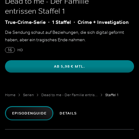
Dead to me - Der Familie
entrissen
Staffel 1
True-Crime-Serie
1 Staffel
Crime + Investigation
Die Sendung schaut auf Beziehungen, die sich digital geformt
haben, aber ein tragisches Ende nahmen.
16
HD
AB 5,98 € MTL.
Home
Serien
Dead to me - Der Familie entrissen
Staffel 1
EPISODENGUIDE
DETAILS