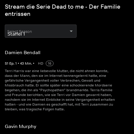
Stream die Serie Dead to me - Der Familie
entrissen
Select Season
Damien Bendall
S
1
Ep.
1
•
43
Min.
•
HD
16
Terri Harris war eine liebevolle Mutter, die nicht ahnen konnte,
dass der Mann, den sie im Internet kennengelernt hatte, eine
gefährliche Vergangenheit voller Verbrechen, Gewalt und
Missbrauch hatte. Er sollte später eine schockierende Mordserie
begehen, die ihn als "Psychopathen" brandmarkte. Terris Familie
und Freunde berichten, wie sie Terri vor Damien gewarnt haben,
nachdem sie im Internet Einblicke in seine Vergangenheit erhalten
hatten - und wie Damien es geschafft hat, mit Terri zusammen zu
bleiben, was tragische Folgen hatte.
Gavin Murphy