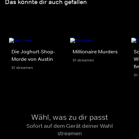
Das könnte dir auch gefallen
Die Joghurt-Shop-
Millionaire Murders
So
Morde von Austin
Wi
S1 streamen
fi
S1 streamen
S1
Wähl, was zu dir passt
Sofort auf dem Gerät deiner Wahl
streamen