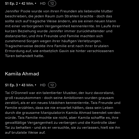
S
1
Ep.
2
•
42
Min.
•
HD
12
Jennifer Poole wurde von ihren Freunden als liebevolle Mutter
beschrieben, die jeden Raum zum Strahlen brachte - doch das
sollte sich auf tragische Weise ändern, als sie einen neuen Mann
mit einer verborgenen Vergangenheit kennenlernte. Im Laufe ihrer
kurzen Beziehung wurde Jennifer immer zurückhaltender und
distanzierter, und ihre Freunde und Familie machten sich
zunehmend Sorgen wegen ihrer häufigen Verletzungen.
Tragischerweise deckte ihre Familie erst nach ihrer brutalen
Ermordung auf, wie entsetzlich Gavin sie hinter verschlossenen
Türen behandelt hatte.
Kamila Ahmad
S
1
Ep.
3
•
43
Min.
•
HD
12
Tai O'Donnell war ein talentierter Musiker, der kurz davorstand,
groß rauszukommen - doch seine Ambitionen wurden grausam
zerstört, als er ein neues Mädchen kennenlernte. Tais Freunde und
Familie erzählen, dass sie nie erwartet hätten, dass sein Leben
durch die grausame Manipulatorin Kamila Ahmad beendet werden
würde. Tais Familie mochte sie nicht, aber Kamila schaffte es, ihre
gewalttätige Vergangenheit zu verbergen und die Kontrolle über
Tai zu behalten - und als er versuchte, sie zu verlassen, hielt sie ihn
auf brutalste Weise auf.