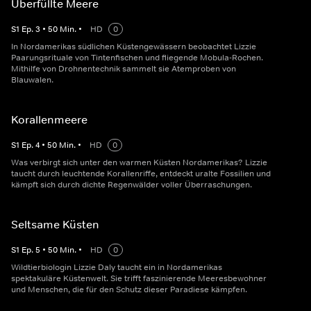
Überfüllte Meere
S
1
Ep.
3
•
50
Min.
•
HD
0
In Nordamerikas südlichen Küstengewässern beobachtet Lizzie
Paarungsrituale von Tintenfischen und fliegende Mobula-Rochen.
Mithilfe von Drohnentechnik sammelt sie Atemproben von
Blauwalen.
Korallenmeere
S
1
Ep.
4
•
50
Min.
•
HD
0
Was verbirgt sich unter den warmen Küsten Nordamerikas? Lizzie
taucht durch leuchtende Korallenriffe, entdeckt uralte Fossilien und
kämpft sich durch dichte Regenwälder voller Überraschungen.
Seltsame Küsten
S
1
Ep.
5
•
50
Min.
•
HD
0
Wildtierbiologin Lizzie Daly taucht ein in Nordamerikas
spektakuläre Küstenwelt. Sie trifft faszinierende Meeresbewohner
und Menschen, die für den Schutz dieser Paradiese kämpfen.