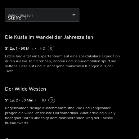
Select Season
Die Küste im Wandel der Jahreszeiten
S
1
Ep.
1
•
50
Min.
•
HD
0
Lizzie begleitet ein Expertenteam auf eine spektakuläre Expedition
durch Alaska. Mit Drohnen, Booten und Schneemobilen spürt sie
seltene Tiere auf und lauscht geheimnisvollen Klängen aus der
Tiefe.
Der Wilde Westen
S
1
Ep.
2
•
50
Min.
•
HD
0
Regenwälder, riesige Küstenmammutbäume und Tangwälder
prägen die wilde Westküste Nordamerikas. Wildtierbiologin Daly
begegnet Bären und folgt dem faszinierenden Weg der Lachse
flussaufwärts.