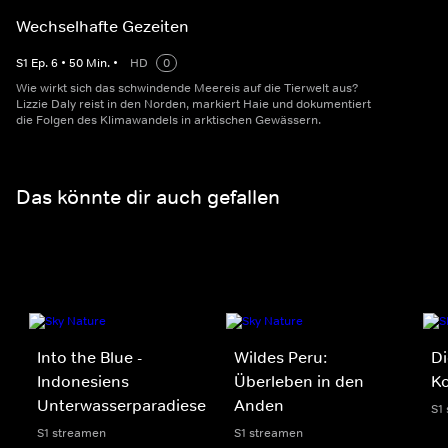
Wechselhafte Gezeiten
S
1
Ep.
6
•
50
Min.
•
HD
0
Wie wirkt sich das schwindende Meereis auf die Tierwelt aus?
Lizzie Daly reist in den Norden, markiert Haie und dokumentiert
die Folgen des Klimawandels in arktischen Gewässern.
Das könnte dir auch gefallen
Into the Blue -
Wildes Peru:
Di
Indonesiens
Überleben in den
K
Unterwasserparadiese
Anden
S1
S1 streamen
S1 streamen