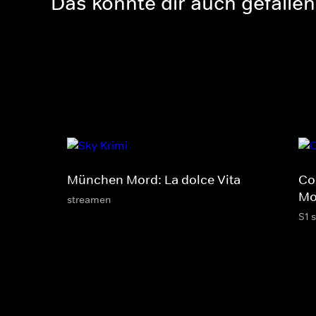
Das könnte dir auch gefallen
München Mord: La dolce Vita
Col
Mo
streamen
S1 