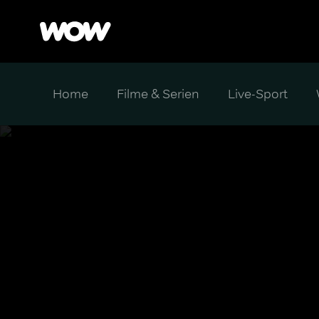
Home
Filme & Serien
Live-Sport