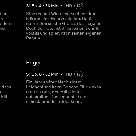
S
1
Ep.
4
•
56
Min.
•
HD
12
ten
Stocker und Winter versuchen, dem
im
Mörder eine Falle zu stellen. Dafür
äldern
übertreten sie die Grenze des Legalen.
ord
Doch der Täter ist ihnen einen Schritt
voraus und spielt nach seinen eigenen
Regeln.
Engerl
S
1
Ep.
8
•
62
Min.
•
HD
12
Ein Jahr später: Nach einem
, dass
Leichenfund kann Gedeon Ellie davon
ar.
überzeugen, den Fall wieder
Ellie
aufzurollen. Dann macht er eine
schockierende Entdeckung.