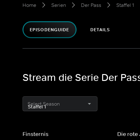
Home
Serien
Der Pass
Staffel 1
EPISODENGUIDE
DETAILS
Stream die Serie Der Pass
Select Season
Finsternis
Die rote