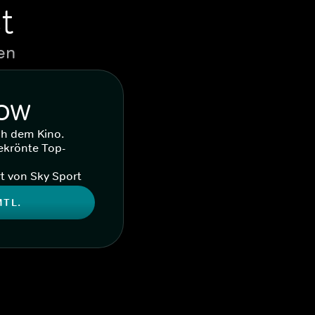
t
en
WOW
ch dem Kino.
ekrönte Top-
t von Sky Sport
MTL.