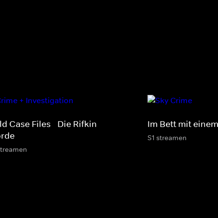
d Case Files - Die Rifkin-
Im Bett mit einem
rde
S1 streamen
streamen