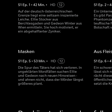
S
1
Ep.
1
•
42
Min.
•
HD
12
S
1
Ep.
2
•
4
Auf der deutsch-österreichischen
Ein Untern
Grenze liegt eine seltsam inszenierte
Es gibt Par
Leiche. Ellie Stocker aus
Phantomzei
Berchtesgaden und Gedeon Winter aus
teuflische
Wien ermitteln. Sie hoch motiviert, er
Botschaft v
ein abgehalfterter Zyniker.
Masken
Aus Flei
S
1
Ep.
5
•
53
Min.
•
HD
12
S
1
Ep.
6
•
4
Die Spur des Täters hat sich verloren. In
Ein schwer
ungeklärten Mordfällen suchen Ellie
lässt sich
und Gedeon nach neuen Hinweisen -
rächt dieser
und ahnen nicht, dass der Mörder längst
öffentlich
größeres plant.
setzt die K