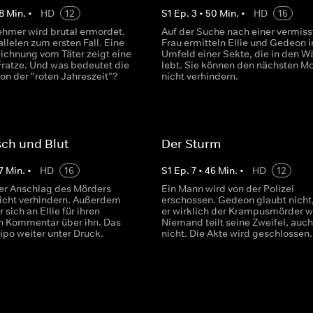
8
Min.
•
HD
12
S
1
Ep.
3
•
50
Min.
•
HD
16
ehmer wird brutal ermordet.
Auf der Suche nach einer vermiss
allelen zum ersten Fall. Eine
Frau ermitteln Ellie und Gedeon 
chnung vom Täter zeigt eine
Umfeld einer Sekte, die in den W
 Fratze. Und was bedeutet die
lebt. Sie können den nächsten M
on der "roten Jahreszeit"?
nicht verhindern.
sch und Blut
Der Sturm
7
Min.
•
HD
16
S
1
Ep.
7
•
46
Min.
•
HD
12
er Anschlag des Mörders
Ein Mann wird von der Polizei
 nicht verhindern. Außerdem
erschossen. Gedeon glaubt nicht
 sich an Ellie für ihren
er wirklich der Krampusmörder w
en Kommentar über ihn. Das
Niemand teilt seine Zweifel, auch 
ripo weiter unter Druck.
nicht. Die Akte wird geschlossen.