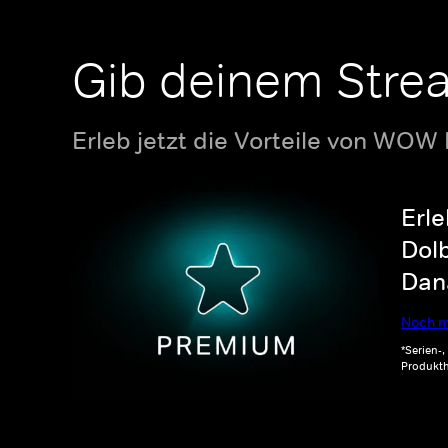
Gib deinem Stre
Erleb jetzt die Vorteile von WOW
Erle
Dolb
Dana
Noch m
*Serien-
Produkth