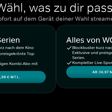
Wähl, was zu dir pass
ofort auf dem Gerät deiner Wahl stream
Serien
Alles von 
urz nach dem Kino
Blockbuster kurz na
Exklusive und preisg
preisgekrönte Top-
Serien.
Kompletter Live-Spor
igen Kombi-Abo mit
AB 34,97 
,98 € MTL.