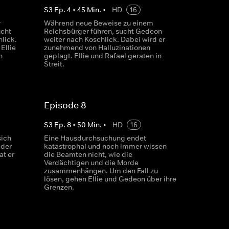
S
3
Ep.
4
•
45
Min.
•
HD
16
r
Während neue Beweise zu einem
cht
Reichsbürger führen, sucht Gedeon
lick.
weiter nach Koschlick. Dabei wird er
Ellie
zunehmend von Halluzinationen
n
geplagt. Ellie und Rafael geraten in
Streit.
Episode 8
S
3
Ep.
8
•
50
Min.
•
HD
16
sich
Eine Hausdurchsuchung endet
 der
katastrophal und noch immer wissen
at er
die Beamten nicht, wie die
Verdächtigen und die Morde
zusammenhängen. Um den Fall zu
lösen, gehen Ellie und Gedeon über ihre
Grenzen.