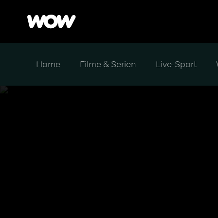
Home
Filme & Serien
Live-Sport