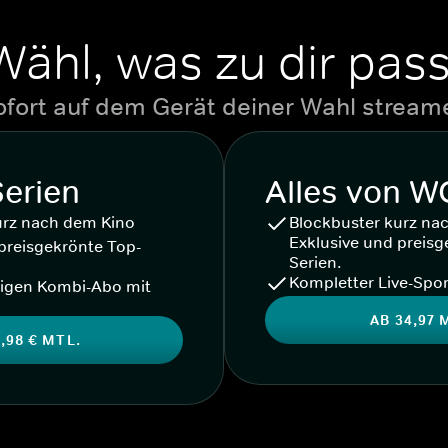
Wähl, was zu dir pass
ofort auf dem Gerät deiner Wahl stream
Serien
Alles von 
urz nach dem Kino
Blockbuster kurz na
Exklusive und preisg
preisgekrönte Top-
Serien.
Kompletter Live-Spor
igen Kombi-Abo mit
AB 34,97 
,98 € MTL.