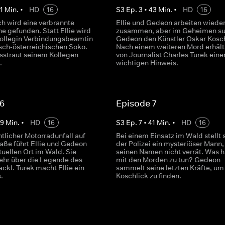
1
Min.
•
HD
16
S
3
Ep.
3
•
43
Min.
•
HD
16
ch wird eine verbrannte
Ellie und Gedeon arbeiten wiede
e gefunden. Statt Ellie wird
zusammen, aber im Geheimen su
Kollegin Verbindungsbeamtin
Gedeon den Künstler Oskar Kosch
tsch-österreichischen Soko.
Nach einem weiteren Mord erhält 
straut seinem Kollegen
von Journalist Charles Turek eine
.
wichtigen Hinweis.
 6
Episode 7
49
Min.
•
HD
16
S
3
Ep.
7
•
41
Min.
•
HD
16
tlicher Motorradunfall auf
Bei einem Einsatz im Wald stellt 
raße führt Ellie und Gedeon
der Polizei ein mysteriöser Mann,
tuellen Ort im Wald. Sie
seinen Namen nicht verrät. Was h
ehr über die Legende des
mit den Morden zu tun? Gedeon
ckl. Turek macht Ellie ein
sammelt seine letzten Kräfte, um
.
Koschlick zu finden.