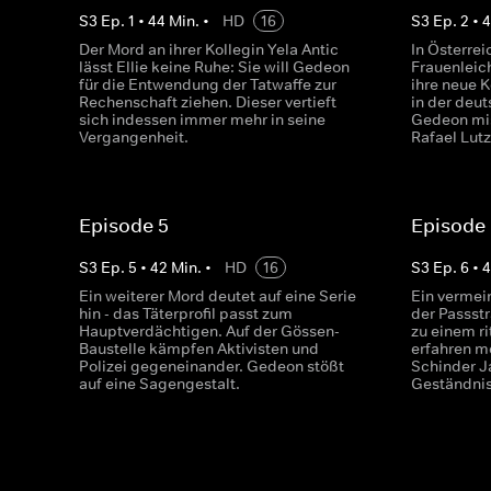
S
3
Ep.
1
•
44
Min.
•
HD
16
S
3
Ep.
2
•
4
Der Mord an ihrer Kollegin Yela Antic
In Österrei
lässt Ellie keine Ruhe: Sie will Gedeon
Frauenleich
für die Entwendung der Tatwaffe zur
ihre neue 
Rechenschaft ziehen. Dieser vertieft
in der deu
sich indessen immer mehr in seine
Gedeon mis
Vergangenheit.
Rafael Lutz
Episode 5
Episode
S
3
Ep.
5
•
42
Min.
•
HD
16
S
3
Ep.
6
•
Ein weiterer Mord deutet auf eine Serie
Ein vermein
hin - das Täterprofil passt zum
der Passst
Hauptverdächtigen. Auf der Gössen-
zu einem ri
Baustelle kämpfen Aktivisten und
erfahren m
Polizei gegeneinander. Gedeon stößt
Schinder Ja
auf eine Sagengestalt.
Geständnis