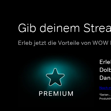
Gib deinem Stre
Erleb jetzt die Vorteile von WOW
Erle
Dolb
Dana
Noch m
*Serien-
Produkth