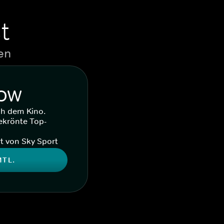
t
en
WOW
ch dem Kino.
ekrönte Top-
t von Sky Sport
MTL.