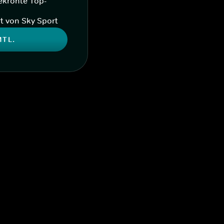
ekrönte Top-
t von Sky Sport
MTL.