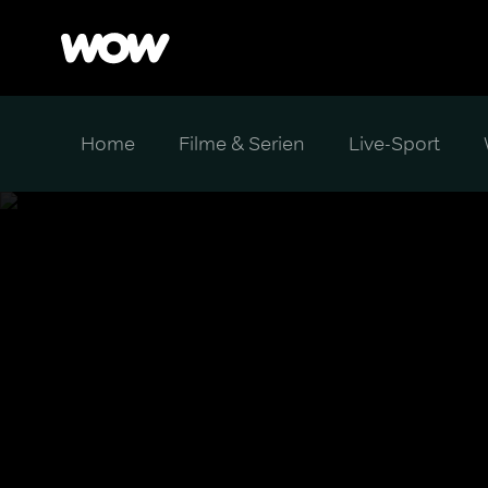
Home
Filme & Serien
Live-Sport