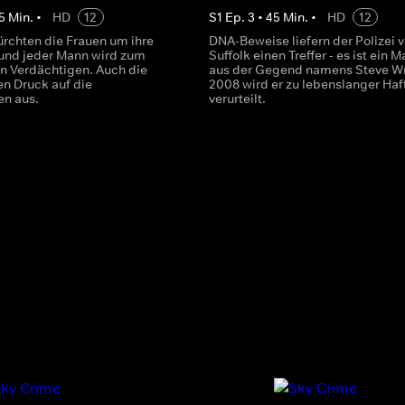
5
Min.
•
HD
12
S
1
Ep.
3
•
45
Min.
•
HD
12
fürchten die Frauen um ihre
DNA-Beweise liefern der Polizei 
 und jeder Mann wird zum
Suffolk einen Treffer - es ist ein 
en Verdächtigen. Auch die
aus der Gegend namens Steve Wr
n Druck auf die
2008 wird er zu lebenslanger Haf
en aus.
verurteilt.