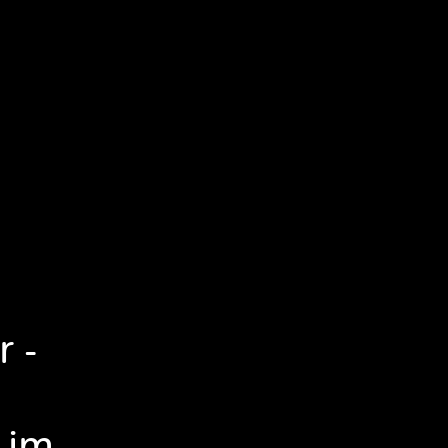
r -
 im