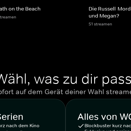
ath on the Beach
Die Russell-Morde
und Megan?
streamen
S1 streamen
Wähl, was zu dir pass
ofort auf dem Gerät deiner Wahl stream
Serien
Alles von 
urz nach dem Kino
Blockbuster kurz na