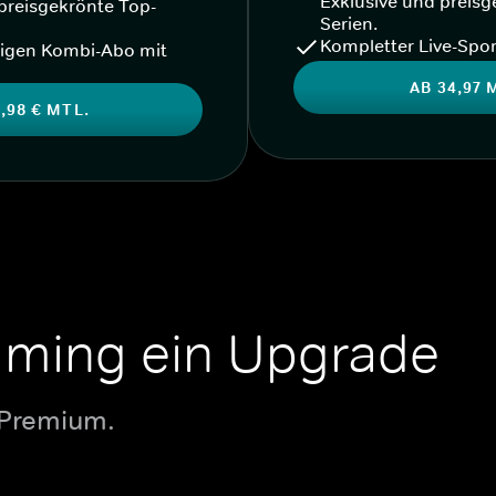
Exklusive und preisg
preisgekrönte Top-
Serien.
Kompletter Live-Spor
igen Kombi-Abo mit
AB 34,97 
,98 € MTL.
aming ein Upgrade
 Premium.