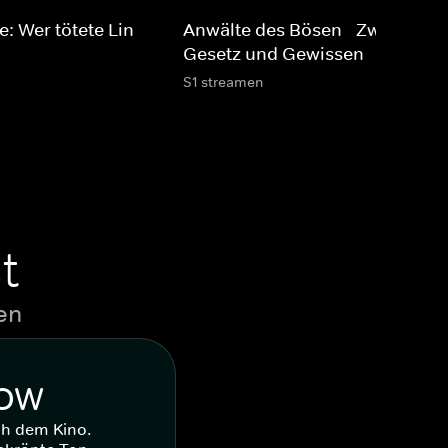
: Wer tötete Lin
Anwälte des Bösen - Zwischen
Gesetz und Gewissen
S1 streamen
t
en
WOW
ch dem Kino.