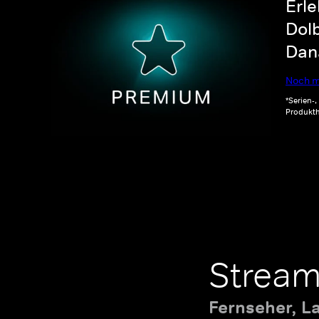
Erle
Dolb
Dana
Noch m
*Serien-
Produkth
Stream
Fernseher, L