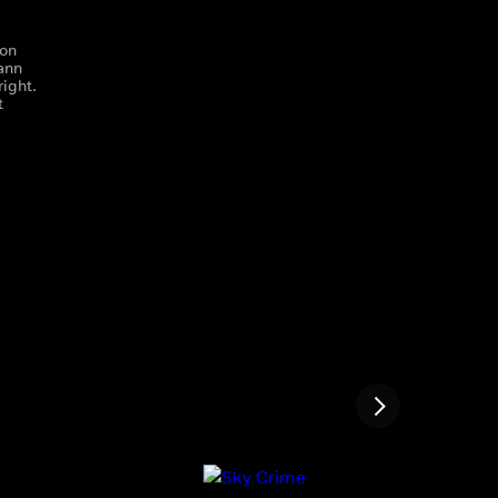
von
Mann
ight.
t