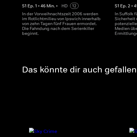
S
1
Ep.
1
•
46
Min.
•
HD
12
S
1
Ep.
2
•
4
In der Vorweihnachtszeit 2006 werden
In Suffolk 
im Rotlichtmilieu von Ipswich innerhalb
Sicherheit
von zehn Tagen fünf Frauen ermordet.
potenziell
Die Fahndung nach dem Serienkiller
Medien übe
beginnt.
Ermittlung
Das könnte dir auch gefallen