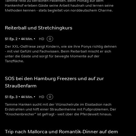
Tamme reist zu tierischen Patienten. Beim Hoftag auf dem
Hankenhof erleben Gäste seine Arbeit hautnah und lernen seine
Methoden kennen - stets begleitet von norddeutschem Charme.
Reiterball und Stretchingkurs
S
1
Ep.
2
•
44
Min.
•
HD
0
Der XXL-Ostfriese zeigt Kindern, wie sie ihre Ponys richtig dehnen
- mit viel Gefühl und Fachwissen. Beim Reiterball mischt er sich
unter die Gäste und sorgt für bewegte Momente auf der
Tanzfläche.
SOS bei den Hamburg Freezers und auf zur
Straußenfarm
S
1
Ep.
3
•
44
Min.
•
HD
0
Tamme Hanken sucht mit der Wünschelrute im Eisstadion nach
Erdstrahlen und hilft einer Straußenhenne mit Fußproblemen. Der
"Knochenbrecher" ist gefragt - weit über die Pferdewelt hinaus.
Trip nach Mallorca und Romantik-Dinner auf dem