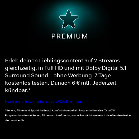
Erleb deinen Lieblingscontent auf 2 Streams
gleichzeitig, in Full HD und mit Dolby Digital 5.1
Surround Sound – ohne Werbung. 7 Tage
kostenlos testen. Danach 6 € mtl. Jederzeit
kündbar.*
Noch mehr Informationen zu WOW Premium
*Serien-, Filme- und Sport-Inhalte auf Abruf sind werbefrei. Programmhinweise für WOW
Programminhalte wie Serien, Filme und Live-Events, sowie Produkthinweise auf Live-Sendern bleiben
davon unberührt.