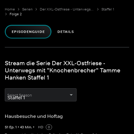
Home
Serien
Der XXL-Ostfriese - Unterwegs mit "Knochenbrecher" Tamme Hanken
Staffel 1
Folge 2
EPISODENGUIDE
DETAILS
Stream die Serie Der XXL-Ostfriese -
Unterwegs mit "Knochenbrecher" Tamme
Hanken Staffel 1
Select Season
Hausbesuche und Hoftag
S
1
Ep.
1
•
43
Min.
•
HD
0