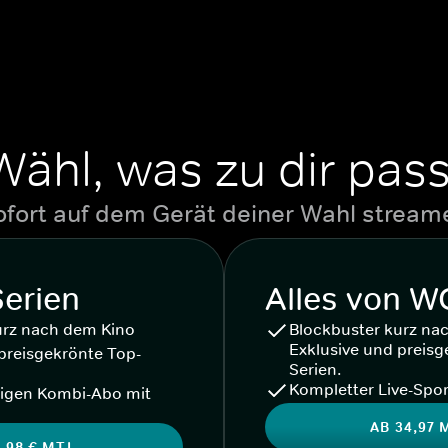
Wähl, was zu dir pass
ofort auf dem Gerät deiner Wahl stream
Serien
Alles von 
urz nach dem Kino
Blockbuster kurz na
Exklusive und preisg
preisgekrönte Top-
Serien.
Kompletter Live-Spor
igen Kombi-Abo mit
AB 34,97 
,98 € MTL.