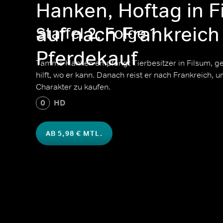
Hanken, Hoftag in F
auf nach Frankreic
Staffel 2, Folge 1
Pferdekauf
Tamme Hanken empfängt Tierbesitzer in Filsum, geh
hilft, wo er kann. Danach reist er nach Frankreich,
Charakter zu kaufen.
0
HD
AB 5,98 € MTL.