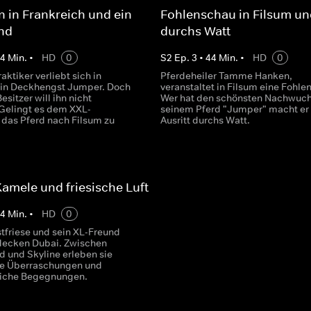
n in Frankreich und ein
Fohlenschau in Filsum und
nd
durchs Watt
44
Min.
•
HD
0
S
2
Ep.
3
•
44
Min.
•
HD
0
aktiker verliebt sich in
Pferdeheiler Tamme Hanken,
 in Deckhengst Jumper. Doch
veranstaltet in Filsum eine Fohle
esitzer will ihn nicht
Wer hat den schönsten Nachwuch
Gelingt es dem XXL-
seinem Pferd "Jumper" macht er
 das Pferd nach Filsum zu
Ausritt durchs Watt.
Kamele und friesische Luft
44
Min.
•
HD
0
tfriese und sein XL-Freund
decken Dubai. Zwischen
 und Skyline erleben sie
he Überraschungen und
iche Begegnungen.