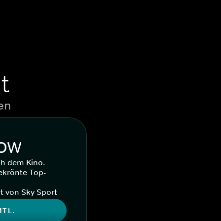
t
en
WOW
ch dem Kino.
ekrönte Top-
t von Sky Sport
MTL.