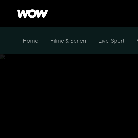
Home
Filme & Serien
Live-Sport