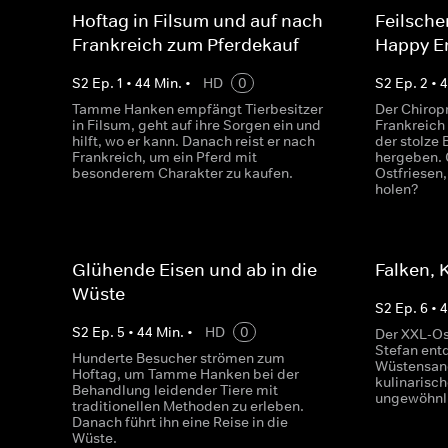
Hoftag in Filsum und auf nach
Feilsche
Frankreich zum Pferdekauf
Happy E
S
2
Ep.
1
•
44
Min.
•
HD
0
S
2
Ep.
2
•
Tamme Hanken empfängt Tierbesitzer
Der Chiropr
in Filsum, geht auf ihre Sorgen ein und
Frankreich
hilft, wo er kann. Danach reist er nach
der stolze B
Frankreich, um ein Pferd mit
hergeben. 
besonderem Charakter zu kaufen.
Ostfriesen,
holen?
Glühende Eisen und ab in die
Falken, 
Wüste
S
2
Ep.
6
•
S
2
Ep.
5
•
44
Min.
•
HD
0
Der XXL-Os
Stefan ent
Hunderte Besucher strömen zum
Wüstensand
Hoftag, um Tamme Hanken bei der
kulinarisc
Behandlung leidender Tiere mit
ungewöhnl
traditionellen Methoden zu erleben.
Danach führt ihn eine Reise in die
Wüste.