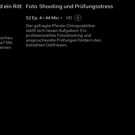
 ein Ritt
Foto-Shooting und Prüfungsstress
S
2
Ep.
4
•
44
Min.
•
HD
0
Der gefragte Pferde-Chiropraktiker
stellt sich neuen Aufgaben: Ein
professionelles Fotoshooting und
nschau.
anspruchsvolle Prüfungen fordern den
s? Mit
beliebten Ostfriesen.
 einen