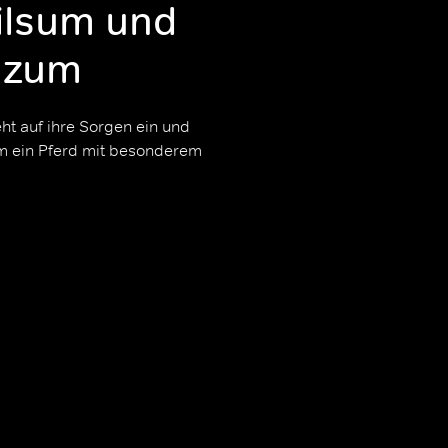
ilsum und
h zum
t auf ihre Sorgen ein und
 um ein Pferd mit besonderem