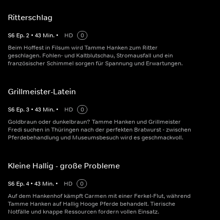
Ritterschlag
S
6
Ep.
2
•
43
Min.
•
HD
0
Beim Hoffest in Filsum wird Tamme Hanken zum Ritter
geschlagen. Fohlen- und Kaltblutschau, Stromausfall und ein
französischer Schimmel sorgen für Spannung und Erwartungen.
Grillmeister-Latein
S
6
Ep.
3
•
43
Min.
•
HD
0
Goldbraun oder dunkelbraun? Tamme Hanken und Grillmeister
Fredi suchen in Thüringen nach der perfekten Bratwurst - zwischen
Pferdebehandlung und Museumsbesuch wird es geschmackvoll.
Kleine Hallig - große Probleme
S
6
Ep.
4
•
43
Min.
•
HD
0
Auf dem Hankenhof kämpft Carmen mit einer Ferkel-Flut, während
Tamme Hanken auf Hallig Hooge Pferde behandelt. Tierische
Notfälle und knappe Ressourcen fordern vollen Einsatz.