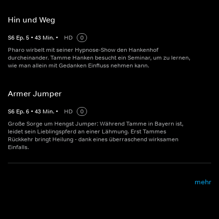
Hin und Weg
S
6
Ep.
5
•
43
Min.
•
HD
0
Pharo wirbelt mit seiner Hypnose-Show den Hankenhof
durcheinander. Tamme Hanken besucht ein Seminar, um zu lernen,
wie man allein mit Gedanken Einfluss nehmen kann.
Armer Jumper
S
6
Ep.
6
•
43
Min.
•
HD
0
Große Sorge um Hengst Jumper: Während Tamme in Bayern ist,
leidet sein Lieblingspferd an einer Lähmung. Erst Tammes
Rückkehr bringt Heilung - dank eines überraschend wirksamen
Einfalls.
mehr