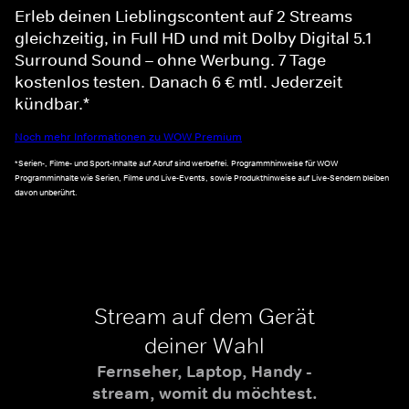
Erleb deinen Lieblingscontent auf 2 Streams
gleichzeitig, in Full HD und mit Dolby Digital 5.1
Surround Sound – ohne Werbung. 7 Tage
kostenlos testen. Danach 6 € mtl. Jederzeit
kündbar.*
Noch mehr Informationen zu WOW Premium
*Serien-, Filme- und Sport-Inhalte auf Abruf sind werbefrei. Programmhinweise für WOW
Programminhalte wie Serien, Filme und Live-Events, sowie Produkthinweise auf Live-Sendern bleiben
davon unberührt.
Stream auf dem Gerät
deiner Wahl
Fernseher, Laptop, Handy -
stream, womit du möchtest.