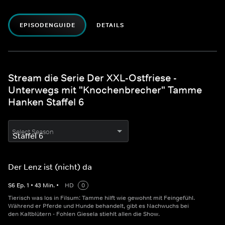
EPISODENGUIDE
DETAILS
Stream die Serie Der XXL-Ostfriese -
Unterwegs mit "Knochenbrecher" Tamme
Hanken Staffel 6
Select Season
Der Lenz ist (nicht) da
S
6
Ep.
1
•
43
Min.
•
HD
0
Tierisch was los in Filsum: Tamme hilft wie gewohnt mit Feingefühl.
Während er Pferde und Hunde behandelt, gibt es Nachwuchs bei
den Kaltblütern - Fohlen Giesela stiehlt allen die Show.