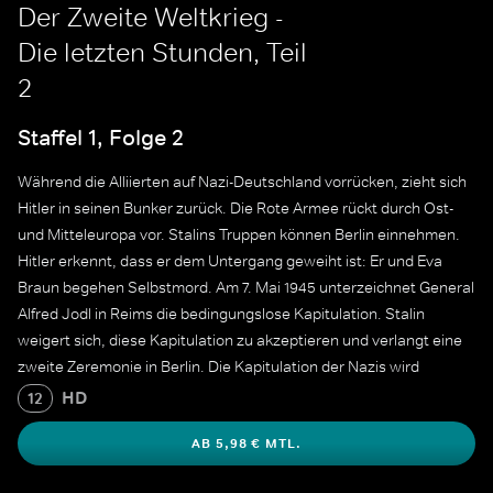
Der Zweite Weltkrieg -
Die letzten Stunden, Teil
2
Staffel 1, Folge 2
Während die Alliierten auf Nazi-Deutschland vorrücken, zieht sich
Hitler in seinen Bunker zurück. Die Rote Armee rückt durch Ost-
und Mitteleuropa vor. Stalins Truppen können Berlin einnehmen.
Hitler erkennt, dass er dem Untergang geweiht ist: Er und Eva
Braun begehen Selbstmord. Am 7. Mai 1945 unterzeichnet General
Alfred Jodl in Reims die bedingungslose Kapitulation. Stalin
weigert sich, diese Kapitulation zu akzeptieren und verlangt eine
zweite Zeremonie in Berlin. Die Kapitulation der Nazis wird
gefeiert. Churchill und Truman mahnen jedoch zur Vorsicht und
HD
12
warnen, dass Japan noch nicht besiegt ist.
AB 5,98 € MTL.