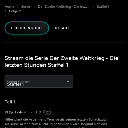
Home
Serien
Der Zweite Weltkrieg - Die letzten Stunden
Staffel 1
Folge 2
EPISODENGUIDE
DETAILS
Stream die Serie Der Zweite Weltkrieg - Die
letzten Stunden Staffel 1
Select Season
Teil 1
S
1
Ep.
1
•
44
Min.
•
HD
12
Hitler plant die Ardennenoffensive als seinen letzten Schachzug.
Als seine Armee zum Rückzug gezwungen wird, beginnt sich das