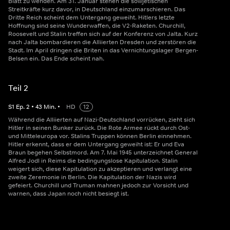
Blatt zu wenden. Am 31. Januar stehen die sowjetischen
Streitkräfte kurz davor, in Deutschland einzumarschieren. Das
Dritte Reich scheint dem Untergang geweiht. Hitlers letzte
Hoffnung sind seine Wunderwaffen, die V2-Raketen. Churchill,
Roosevelt und Stalin treffen sich auf der Konferenz von Jalta. Kurz
nach Jalta bombardieren die Alliierten Dresden und zerstören die
Stadt. Im April dringen die Briten in das Vernichtungslager Bergen-
Belsen ein. Das Ende scheint nah.
Teil 2
S
1
Ep.
2
•
43
Min.
•
HD
12
Während die Alliierten auf Nazi-Deutschland vorrücken, zieht sich
Hitler in seinen Bunker zurück. Die Rote Armee rückt durch Ost-
und Mitteleuropa vor. Stalins Truppen können Berlin einnehmen.
Hitler erkennt, dass er dem Untergang geweiht ist: Er und Eva
Braun begehen Selbstmord. Am 7. Mai 1945 unterzeichnet General
Alfred Jodl in Reims die bedingungslose Kapitulation. Stalin
weigert sich, diese Kapitulation zu akzeptieren und verlangt eine
zweite Zeremonie in Berlin. Die Kapitulation der Nazis wird
gefeiert. Churchill und Truman mahnen jedoch zur Vorsicht und
warnen, dass Japan noch nicht besiegt ist.