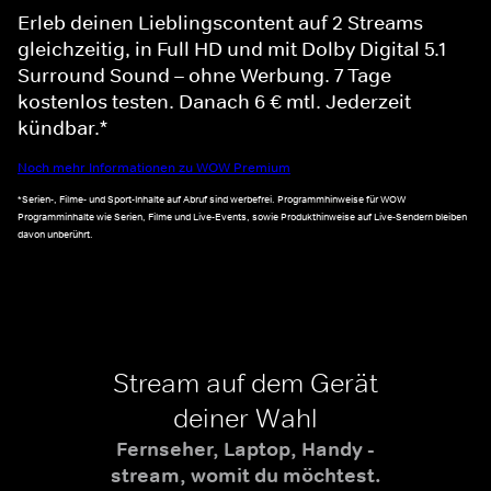
Erleb deinen Lieblingscontent auf 2 Streams
gleichzeitig, in Full HD und mit Dolby Digital 5.1
Surround Sound – ohne Werbung. 7 Tage
kostenlos testen. Danach 6 € mtl. Jederzeit
kündbar.*
Noch mehr Informationen zu WOW Premium
*Serien-, Filme- und Sport-Inhalte auf Abruf sind werbefrei. Programmhinweise für WOW
Programminhalte wie Serien, Filme und Live-Events, sowie Produkthinweise auf Live-Sendern bleiben
davon unberührt.
Stream auf dem Gerät
deiner Wahl
Fernseher, Laptop, Handy -
stream, womit du möchtest.