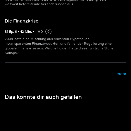
weltweit tiefgreifende Veränderungen aus.
Die Finanzkrise
S
1
Ep.
6
•
42
Min.
•
HD
0
2008 löste eine Mischung aus riskanten Hypotheken,
intransparenten Finanzprodukten und fehlender Regulierung eine
globale Finanzkrise aus. Welche Folgen hatte dieser wirtschaftliche
Kollaps?
mehr
Das könnte dir auch gefallen