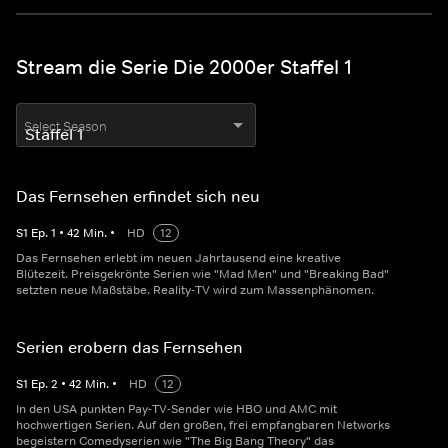
Stream die Serie Die 2000er Staffel 1
Select Season
Das Fernsehen erfindet sich neu
S
1
Ep.
1
•
42
Min.
•
HD
12
Das Fernsehen erlebt im neuen Jahrtausend eine kreative
Blütezeit. Preisgekrönte Serien wie "Mad Men" und "Breaking Bad"
setzten neue Maßstäbe. Reality-TV wird zum Massenphänomen.
Serien erobern das Fernsehen
S
1
Ep.
2
•
42
Min.
•
HD
12
In den USA punkten Pay-TV-Sender wie HBO und AMC mit
hochwertigen Serien. Auf den großen, frei empfangbaren Networks
begeistern Comedyserien wie "The Big Bang Theory" das