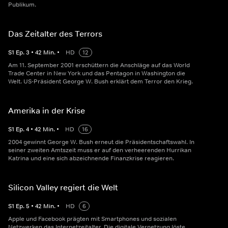
Publikum.
Das Zeitalter des Terrors
S
1
Ep.
3
•
42
Min.
•
HD
12
Am 11. September 2001 erschüttern die Anschläge auf das World
Trade Center in New York und das Pentagon in Washington die
Welt. US-Präsident George W. Bush erklärt dem Terror den Krieg.
Amerika in der Krise
S
1
Ep.
4
•
42
Min.
•
HD
16
2004 gewinnt George W. Bush erneut die Präsidentschaftswahl. In
seiner zweiten Amtszeit muss er auf den verheerenden Hurrikan
Katrina und eine sich abzeichnende Finanzkrise reagieren.
Silicon Valley regiert die Welt
S
1
Ep.
5
•
42
Min.
•
HD
6
Apple und Facebook prägten mit Smartphones und sozialen
Netzwerken das Internetzeitalter. Die digitale Vernetzung löste