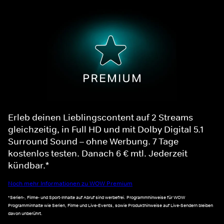
Erleb deinen Lieblingscontent auf 2 Streams
gleichzeitig, in Full HD und mit Dolby Digital 5.1
Surround Sound – ohne Werbung. 7 Tage
kostenlos testen. Danach 6 € mtl. Jederzeit
kündbar.*
Noch mehr Informationen zu WOW Premium
*Serien-, Filme- und Sport-Inhalte auf Abruf sind werbefrei. Programmhinweise für WOW
Programminhalte wie Serien, Filme und Live-Events, sowie Produkthinweise auf Live-Sendern bleiben
davon unberührt.