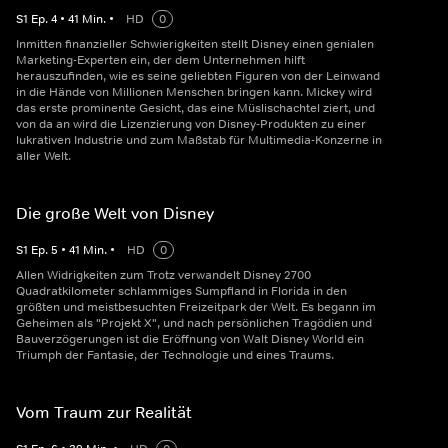
S
1
Ep.
4
•
41
Min.
•
HD
0
Inmitten finanzieller Schwierigkeiten stellt Disney einen genialen
Marketing-Experten ein, der dem Unternehmen hilft
herauszufinden, wie es seine geliebten Figuren von der Leinwand
in die Hände von Millionen Menschen bringen kann. Mickey wird
das erste prominente Gesicht, das eine Müslischachtel ziert, und
von da an wird die Lizenzierung von Disney-Produkten zu einer
lukrativen Industrie und zum Maßstab für Multimedia-Konzerne in
aller Welt.
Die große Welt von Disney
S
1
Ep.
5
•
41
Min.
•
HD
0
Allen Widrigkeiten zum Trotz verwandelt Disney 2700
Quadratkilometer schlammiges Sumpfland in Florida in den
größten und meistbesuchten Freizeitpark der Welt. Es begann im
Geheimen als "Projekt X", und nach persönlichen Tragödien und
Bauverzögerungen ist die Eröffnung von Walt Disney World ein
Triumph der Fantasie, der Technologie und eines Traums.
Vom Traum zur Realität