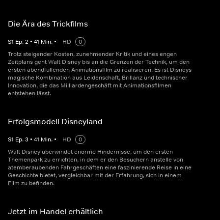
Die Ära des Trickfilms
S
1
Ep.
2
•
41
Min.
•
HD
0
Trotz steigender Kosten, zunehmender Kritik und eines engen
Zeitplans geht Walt Disney bis an die Grenzen der Technik, um den
ersten abendfüllenden Animationsfilm zu realisieren. Es ist Disneys
magische Kombination aus Leidenschaft, Brillanz und technischer
Innovation, die das Milliardengeschäft mit Animationsfilmen
entstehen lässt.
Erfolgsmodell Disneyland
S
1
Ep.
3
•
41
Min.
•
HD
0
Walt Disney überwindet enorme Hindernisse, um den ersten
Themenpark zu errichten, in dem er den Besuchern anstelle von
atemberaubenden Fahrgeschäften eine faszinierende Reise in eine
Geschichte bietet, vergleichbar mit der Erfahrung, sich in einem
Film zu befinden.
Jetzt im Handel erhältlich