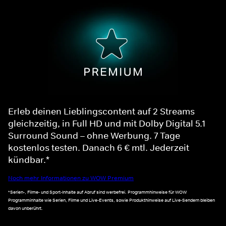
Erleb deinen Lieblingscontent auf 2 Streams
gleichzeitig, in Full HD und mit Dolby Digital 5.1
Surround Sound – ohne Werbung. 7 Tage
kostenlos testen. Danach 6 € mtl. Jederzeit
kündbar.*
Noch mehr Informationen zu WOW Premium
*Serien-, Filme- und Sport-Inhalte auf Abruf sind werbefrei. Programmhinweise für WOW
Programminhalte wie Serien, Filme und Live-Events, sowie Produkthinweise auf Live-Sendern bleiben
davon unberührt.