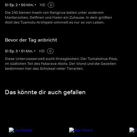
S
1
Ep.
2
•
50
Min.
•
HD
0
Die 240 kleinen Inseln von Rangiroa bieten unter anderem
Mantarochen, Delfinen und Haien ein Zuhause. In dem größten
Atoll des Tuamotu-Archipels wimmelt es nur so von Leben.
Bevor der Tag anbricht
S
1
Ep.
3
•
51
Min.
•
HD
0
Diese Unterwasserwelt sucht ihresgleichen: Der Tumakohua-Pass,
im südlichen Teil des Fakarava-Atolls. Der Mond und die Gezeiten
bestimmen hier das Schicksal vieler Tierarten.
Das könnte dir auch gefallen