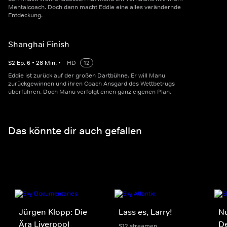
Mentalcoach. Doch dann macht Eddie eine alles verändernde
Entdeckung.
Shanghai Finish
S
2
Ep.
6
•
28
Min.
•
HD
12
Eddie ist zurück auf der großen Dartbühne. Er will Manu
zurückgewinnen und ihren Coach Ansgard des Wettbetrugs
überführen. Doch Manu verfolgt einen ganz eigenen Plan.
Das könnte dir auch gefallen
Jürgen Klopp: Die
Lass es, Larry!
Nu
Ära Liverpool
D
S12 streamen