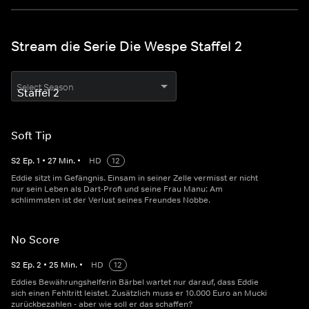
Stream die Serie Die Wespe Staffel 2
Select Season
Soft Tip
S
2
Ep.
1
•
27
Min.
•
HD
12
Eddie sitzt im Gefängnis. Einsam in seiner Zelle vermisst er nicht
nur sein Leben als Dart-Profi und seine Frau Manu: Am
schlimmsten ist der Verlust seines Freundes Nobbe.
No Score
S
2
Ep.
2
•
25
Min.
•
HD
12
Eddies Bewährungshelferin Bärbel wartet nur darauf, dass Eddie
sich einen Fehltritt leistet. Zusätzlich muss er 10.000 Euro an Mucki
zurückbezahlen - aber wie soll er das schaffen?