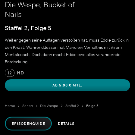
Die Wespe, Bucket of
Nails
Staffel 2, Folge 5
Weil er gegen seine Auflagen verstoßen hat, muss Eddie zurück in
den Knast. Währenddessen hat Manu ein Verhältnis mit ihrem
Mentalcoach. Doch dann macht Eddie eine alles verändernde
Entdeckung.
HD
12
AB 5,98 € MTL.
Home
Serien
Die Wespe
Staffel 2
Folge 5
EPISODENGUIDE
DETAILS