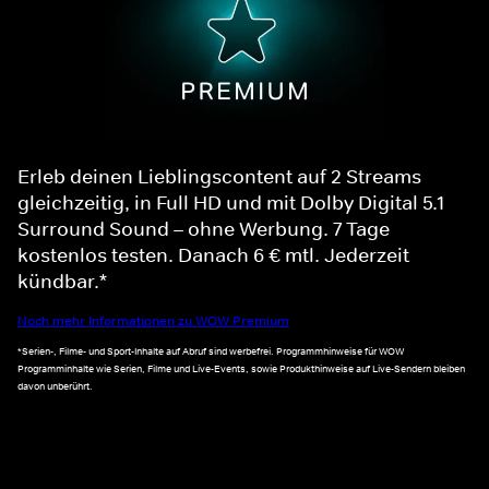
Erleb deinen Lieblingscontent auf 2 Streams
gleichzeitig, in Full HD und mit Dolby Digital 5.1
Surround Sound – ohne Werbung. 7 Tage
kostenlos testen. Danach 6 € mtl. Jederzeit
kündbar.*
Noch mehr Informationen zu WOW Premium
*Serien-, Filme- und Sport-Inhalte auf Abruf sind werbefrei. Programmhinweise für WOW
Programminhalte wie Serien, Filme und Live-Events, sowie Produkthinweise auf Live-Sendern bleiben
davon unberührt.