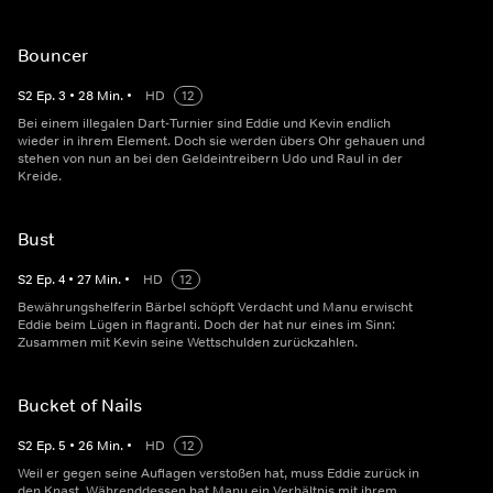
Bouncer
S
2
Ep.
3
•
28
Min.
•
HD
12
Bei einem illegalen Dart-Turnier sind Eddie und Kevin endlich
wieder in ihrem Element. Doch sie werden übers Ohr gehauen und
stehen von nun an bei den Geldeintreibern Udo und Raul in der
Kreide.
Bust
S
2
Ep.
4
•
27
Min.
•
HD
12
Bewährungshelferin Bärbel schöpft Verdacht und Manu erwischt
Eddie beim Lügen in flagranti. Doch der hat nur eines im Sinn:
Zusammen mit Kevin seine Wettschulden zurückzahlen.
Bucket of Nails
S
2
Ep.
5
•
26
Min.
•
HD
12
Weil er gegen seine Auflagen verstoßen hat, muss Eddie zurück in
den Knast. Währenddessen hat Manu ein Verhältnis mit ihrem