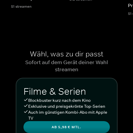
Pr
S1 streamen
S1
Wähl, was zu dir passt
Sofort auf dem Gerät deiner Wahl
streamen
Filme & Serien
Blockbuster kurz nach dem Kino
Exklusive und preisgekrönte Top-Serien
Auch im günstigen Kombi-Abo mit Apple
TV
AB 5,98 € MTL.