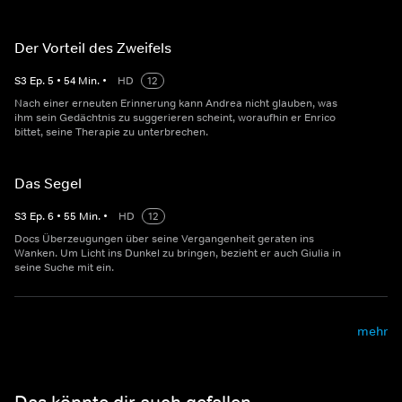
Der Vorteil des Zweifels
S
3
Ep.
5
•
54
Min.
•
HD
12
Nach einer erneuten Erinnerung kann Andrea nicht glauben, was
ihm sein Gedächtnis zu suggerieren scheint, woraufhin er Enrico
bittet, seine Therapie zu unterbrechen.
Das Segel
S
3
Ep.
6
•
55
Min.
•
HD
12
Docs Überzeugungen über seine Vergangenheit geraten ins
Wanken. Um Licht ins Dunkel zu bringen, bezieht er auch Giulia in
seine Suche mit ein.
mehr
Das könnte dir auch gefallen