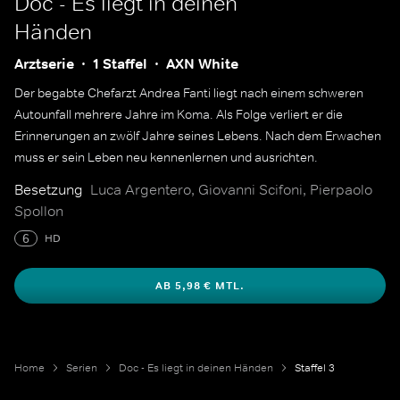
Doc - Es liegt in deinen
Händen
Arztserie
1 Staffel
AXN White
Der begabte Chefarzt Andrea Fanti liegt nach einem schweren
Autounfall mehrere Jahre im Koma. Als Folge verliert er die
Erinnerungen an zwölf Jahre seines Lebens. Nach dem Erwachen
muss er sein Leben neu kennenlernen und ausrichten.
Besetzung
Luca Argentero, Giovanni Scifoni, Pierpaolo
Spollon
6
HD
AB 5,98 € MTL.
Home
Serien
Doc - Es liegt in deinen Händen
Staffel 3