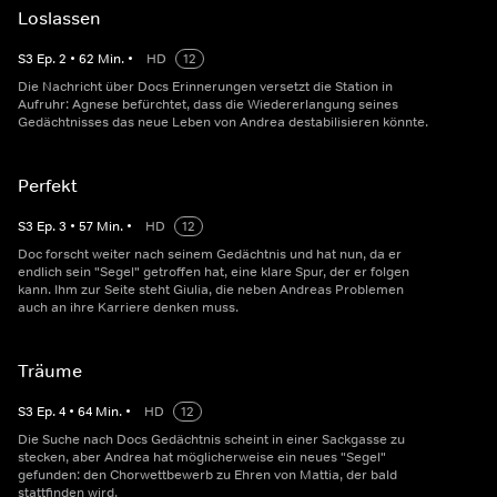
Loslassen
S
3
Ep.
2
•
62
Min.
•
HD
12
Die Nachricht über Docs Erinnerungen versetzt die Station in
Aufruhr: Agnese befürchtet, dass die Wiedererlangung seines
Gedächtnisses das neue Leben von Andrea destabilisieren könnte.
Perfekt
S
3
Ep.
3
•
57
Min.
•
HD
12
Doc forscht weiter nach seinem Gedächtnis und hat nun, da er
endlich sein "Segel" getroffen hat, eine klare Spur, der er folgen
kann. Ihm zur Seite steht Giulia, die neben Andreas Problemen
auch an ihre Karriere denken muss.
Träume
S
3
Ep.
4
•
64
Min.
•
HD
12
Die Suche nach Docs Gedächtnis scheint in einer Sackgasse zu
stecken, aber Andrea hat möglicherweise ein neues "Segel"
gefunden: den Chorwettbewerb zu Ehren von Mattia, der bald
stattfinden wird.