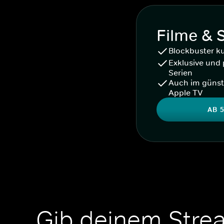
Filme & 
Blockbuster k
Exklusive und 
Serien
Auch im günst
Apple TV
AB 5
Gib deinem Stre