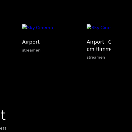
Airport
Airport - Giganten
am Himmel
streamen
streamen
t
en