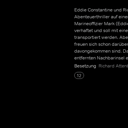
Eddie Constantine und R
Abenteuerthriller auf ein
Marineoffizier Mark (Eddi
verhaftet und soll mit e
transportiert werden. Ab
freuen sich schon darübe
davongekommen sind. Da st
entfernten Nachbarinsel
soll.
Besetzung
Richard Atten
12