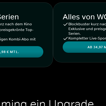
Serien
Alles von 
urz nach dem Kino
Blockbuster kurz na
Exklusive und preisg
preisgekrönte Top-
Serien.
Kompletter Live-Spor
igen Kombi-Abo mit
AB 34,97 
,98 € MTL.
aming ein Upgrade