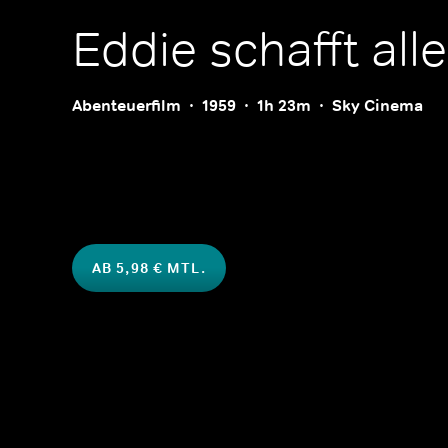
Eddie schafft alle
Abenteuerfilm
1959
1h 23m
Sky Cinema
AB 5,98 € MTL.