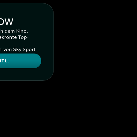
WOW
ch dem Kino.
ekrönte Top-
t von Sky Sport
MTL.