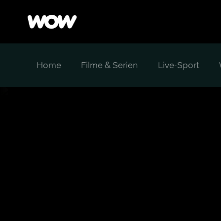
Home
Filme & Serien
Live-Sport