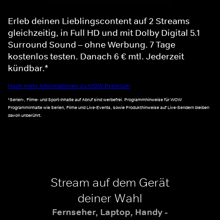
Erleb deinen Lieblingscontent auf 2 Streams
gleichzeitig, in Full HD und mit Dolby Digital 5.1
Surround Sound – ohne Werbung. 7 Tage
kostenlos testen. Danach 6 € mtl. Jederzeit
kündbar.*
Noch mehr Informationen zu WOW Premium
*Serien-, Filme- und Sport-Inhalte auf Abruf sind werbefrei. Programmhinweise für WOW
Programminhalte wie Serien, Filme und Live-Events, sowie Produkthinweise auf Live-Sendern bleiben
davon unberührt.
Stream auf dem Gerät
deiner Wahl
Fernseher, Laptop, Handy -