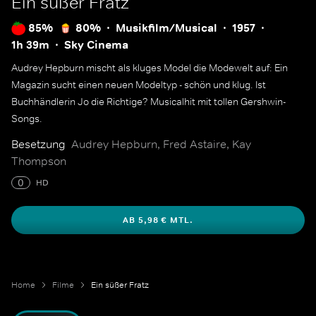
Ein süßer Fratz
85%
80%
Musikfilm/Musical
1957
1h 39m
Sky Cinema
Audrey Hepburn mischt als kluges Model die Modewelt auf: Ein
Magazin sucht einen neuen Modeltyp - schön und klug. Ist
Buchhändlerin Jo die Richtige? Musicalhit mit tollen Gershwin-
Songs.
Besetzung
Audrey Hepburn, Fred Astaire, Kay
Thompson
0
HD
AB 5,98 € MTL.
Home
Filme
Ein süßer Fratz