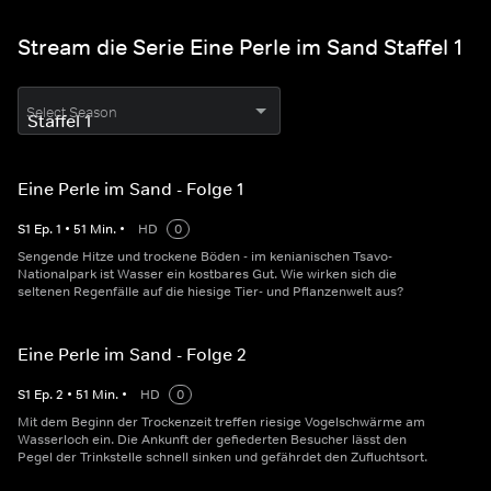
Stream die Serie Eine Perle im Sand Staffel 1
Select Season
Eine Perle im Sand - Folge 1
S
1
Ep.
1
•
51
Min.
•
HD
0
Sengende Hitze und trockene Böden - im kenianischen Tsavo-
Nationalpark ist Wasser ein kostbares Gut. Wie wirken sich die
seltenen Regenfälle auf die hiesige Tier- und Pflanzenwelt aus?
Eine Perle im Sand - Folge 2
S
1
Ep.
2
•
51
Min.
•
HD
0
Mit dem Beginn der Trockenzeit treffen riesige Vogelschwärme am
Wasserloch ein. Die Ankunft der gefiederten Besucher lässt den
Pegel der Trinkstelle schnell sinken und gefährdet den Zufluchtsort.