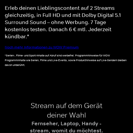
Erleb deinen Lieblingscontent auf 2 Streams
gleichzeitig, in Full HD und mit Dolby Digital 5.1
Surround Sound – ohne Werbung. 7 Tage
kostenlos testen. Danach 6 € mtl. Jederzeit
kündbar.*
Noch mehr Informationen zu WOW Premium
*Serien-, Filme- und Sport-Inhalte auf Abruf sind werbefrei. Programmhinweise für WOW
Programminhalte wie Serien, Filme und Live-Events, sowie Produkthinweise auf Live-Sendern bleiben
davon unberührt.
Stream auf dem Gerät
deiner Wahl
Fernseher, Laptop, Handy -
stream, womit du möchtest.