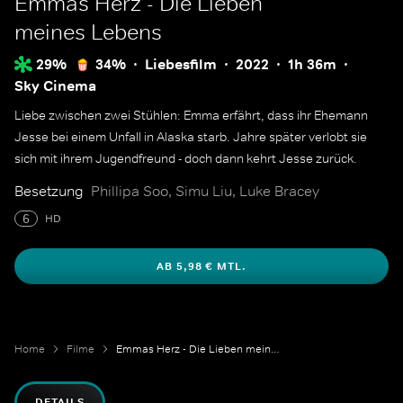
Emmas Herz - Die Lieben
meines Lebens
29%
34%
Liebesfilm
2022
1h 36m
Sky Cinema
Liebe zwischen zwei Stühlen: Emma erfährt, dass ihr Ehemann
Jesse bei einem Unfall in Alaska starb. Jahre später verlobt sie
sich mit ihrem Jugendfreund - doch dann kehrt Jesse zurück.
Besetzung
Phillipa Soo, Simu Liu, Luke Bracey
6
HD
AB 5,98 € MTL.
Home
Filme
Emmas Herz - Die Lieben meines Lebens
DETAILS