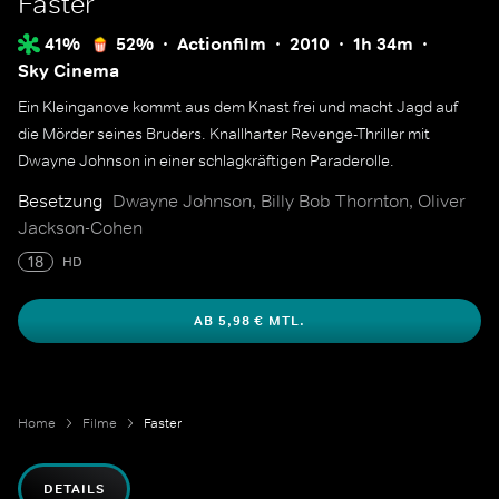
Faster
41%
52%
Actionfilm
2010
1h 34m
Sky Cinema
Ein Kleinganove kommt aus dem Knast frei und macht Jagd auf
die Mörder seines Bruders. Knallharter Revenge-Thriller mit
Dwayne Johnson in einer schlagkräftigen Paraderolle.
Besetzung
Dwayne Johnson, Billy Bob Thornton, Oliver
Jackson-Cohen
18
HD
AB 5,98 € MTL.
Home
Filme
Faster
DETAILS