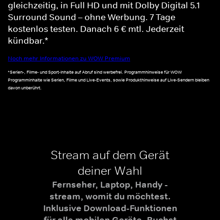
gleichzeitig, in Full HD und mit Dolby Digital 5.1
Surround Sound – ohne Werbung. 7 Tage
kostenlos testen. Danach 6 € mtl. Jederzeit
kündbar.*
Noch mehr Informationen zu WOW Premium
*Serien-, Filme- und Sport-Inhalte auf Abruf sind werbefrei. Programmhinweise für WOW
Programminhalte wie Serien, Filme und Live-Events, sowie Produkthinweise auf Live-Sendern bleiben
davon unberührt.
Stream auf dem Gerät
deiner Wahl
Fernseher, Laptop, Handy -
stream, womit du möchtest.
Inklusive Download-Funktionen
für alle mobilen Geräte. Buchst