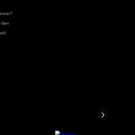
immer?
e Ben
eit