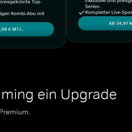
Exklusive und preisg
preisgekrönte Top-
Serien.
Kompletter Live-Spor
igen Kombi-Abo mit
AB 34,97 
,98 € MTL.
aming ein Upgrade
 Premium.