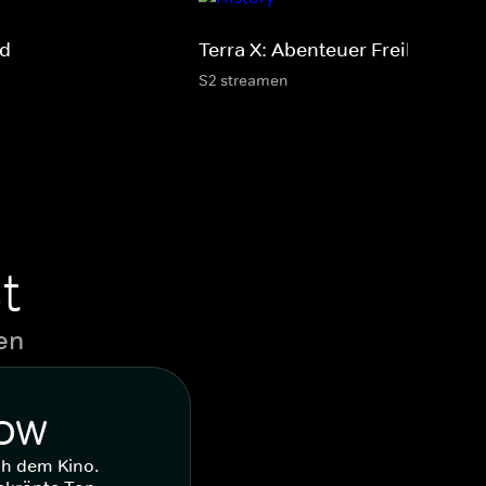
nd
Terra X: Abenteuer Freiheit
S2 streamen
t
en
WOW
ch dem Kino.