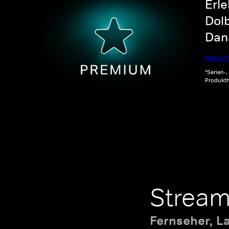
Erle
Dolb
Dana
Noch m
*Serien-
Produkth
Stream
Fernseher, L