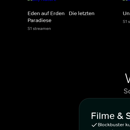
Eden auf Erden - Die letzten
Un
Paradiese
S1 
S1 streamen
S
Filme & 
Blockbuster k