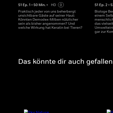
S
1
Ep.
1
•
50
Min.
•
HD
0
S
1
Ep.
2
•
5
Praktisch jeder von uns beherbergt
Biologe Be
unsichtbare Gäste auf seiner Haut:
einem Selb
Könnten Demodex-Milben nützlicher
menschlich
sein als bisher angenommen? Und
das vielsei
welche Wirkung hat Keratin bei Tieren?
Umwelteinf
gar zur Ko
Das könnte dir auch gefallen