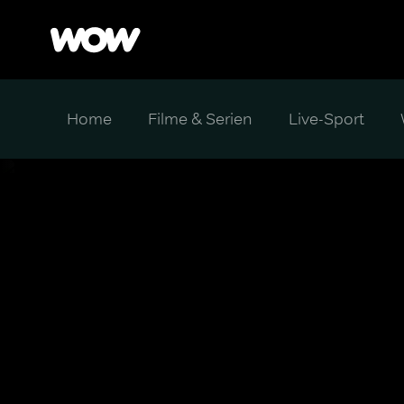
Home
Filme & Serien
Live-Sport