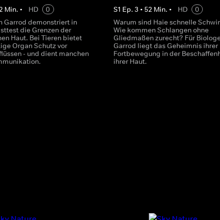
2
Min.
•
HD
0
S
1
Ep.
3
•
52
Min.
•
HD
0
n Garrod demonstriert in
Warum sind Haie schnelle Schw
sttest die Grenzen der
Wie kommen Schlangen ohne
en Haut. Bei Tieren bietet
Gliedmaßen zurecht? Für Biolog
tige Organ Schutz vor
Garrod liegt das Geheimnis ihrer
lüssen - und dient manchen
Fortbewegung in der Beschaffenh
mmunikation.
ihrer Haut.