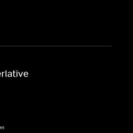
rlative
en