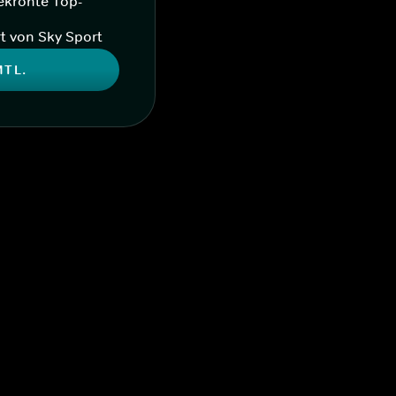
ekrönte Top-
t von Sky Sport
MTL.