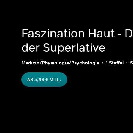
Faszination Haut - 
der Superlative
Medizin/Physiologie/Psychologie
1 Staffel
S
AB 5,98 € MTL.