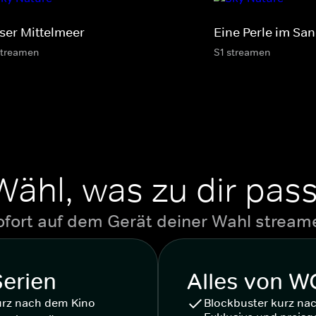
ser Mittelmeer
Eine Perle im Sa
streamen
S1 streamen
Wähl, was zu dir pass
ofort auf dem Gerät deiner Wahl stream
Serien
Alles von 
urz nach dem Kino
Blockbuster kurz na