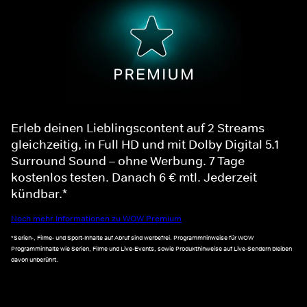
Erleb deinen Lieblingscontent auf 2 Streams
gleichzeitig, in Full HD und mit Dolby Digital 5.1
Surround Sound – ohne Werbung. 7 Tage
kostenlos testen. Danach 6 € mtl. Jederzeit
kündbar.*
Noch mehr Informationen zu WOW Premium
*Serien-, Filme- und Sport-Inhalte auf Abruf sind werbefrei. Programmhinweise für WOW
Programminhalte wie Serien, Filme und Live-Events, sowie Produkthinweise auf Live-Sendern bleiben
davon unberührt.