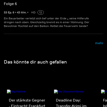
Folge 6
S
3
Ep.
6
•
43
Min.
•
HD
12
Ein Bauarbeiter verletzt sich tief unter der Erde ¿ seine Hilferufe
dringen nach oben. Gleichzeitig brennt es in einer Wohnung. Der
Bewohner flüchtet auf den Balkon. Rettet die Feuerwehr beide?
mehr
Das könnte dir auch gefallen
Der stärkste Gegner
Deadline Day:
Fa
- Eintracht Frankfurt
Transfer-Krimi im
Is