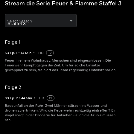
Stream die Serie Feuer & Flamme Staffel 3
Select Season
Folge 1
S
3
Ep.
1
•
44
Min.
•
HD
12
Feuer in einem Wohnhaus ¿ Menschen sind eingeschlossen. Die
Feuerwehr kämpft gegen die Zeit. Um für solche Einsätze
gewappnet zu sein, trainiert das Team regelmäßig Unfallszenarien.
Folge 2
S
3
Ep.
2
•
44
Min.
•
HD
12
Badeunfall an der Ruhr: Zwei Männer stürzen ins Wasser und
drohen zu ertrinken. Wird die Feuerwehr rechtzeitig eintreffen? Ein
Vogel sorgt in der Drogerie für Aufsehen - auch die Azubis müssen
ran.