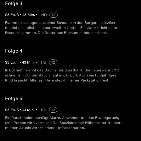
Folge 3
S
3
Ep.
3
•
43
Min.
•
HD
12
Flammen schlagen aus einer Scheune in den Bergen - plötzlich
meldet die Leitstelle einen zweiten Notfall. Ein Vater bricht beim
Essen zusammen. Die Retter aus Bochum handeln schnell.
Folge 4
S
3
Ep.
4
•
43
Min.
•
HD
12
In Bochum brennt das Dach einer Sporthalle. Die Feuerwehr trifft
schnell ein, dichter Rauch liegt in der Luft. Auch ein fünfjähriges
Kind braucht Hilfe, sein Arm steckt in einer Packstation fest.
Folge 5
S
3
Ep.
5
•
44
Min.
•
HD
12
Ein Rauchmelder schlägt Alarm: Anwohner melden Brandgeruch,
eine Person wird vermisst. Die Spezialeinheit Höhenretter trainiert
mit den Azubis verschiedene Unfallszenarien.