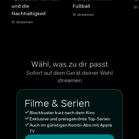
und die
Fußball
S1
Nachhaltigkeit
S1 streamen
S1 streamen
Wähl, was zu dir passt
Sofort auf dem Gerät deiner Wahl
streamen
Filme & Serien
Blockbuster kurz nach dem Kino
Exklusive und preisgekrönte Top-Serien
Auch im günstigen Kombi-Abo mit Apple
TV