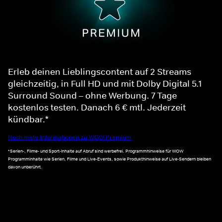
Erleb deinen Lieblingscontent auf 2 Streams
gleichzeitig, in Full HD und mit Dolby Digital 5.1
Surround Sound – ohne Werbung. 7 Tage
kostenlos testen. Danach 6 € mtl. Jederzeit
kündbar.*
Noch mehr Informationen zu WOW Premium
*Serien-, Filme- und Sport-Inhalte auf Abruf sind werbefrei. Programmhinweise für WOW
Programminhalte wie Serien, Filme und Live-Events, sowie Produkthinweise auf Live-Sendern bleiben
davon unberührt.