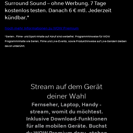
Surround Sound – ohne Werbung. 7 Tage
kostenlos testen. Danach 6 € mtl. Jederzeit
kündbar.*
Noch mehr Informationen zu WOW Premium
*Serien-, Filme- und Sport-Inhalte auf Abruf sind werbefrei. Programmhinweise für WOW
Programminhalte wie Serien, Filme und Live-Events, sowie Produkthinweise auf Live-Sendern bleiben
davon unberührt.
Stream auf dem Gerät
deiner Wahl
Fernseher, Laptop, Handy -
stream, womit du möchtest.
Inklusive Download-Funktionen
für alle mobilen Geräte. Buchst
du WOW Premium dazu, stehen