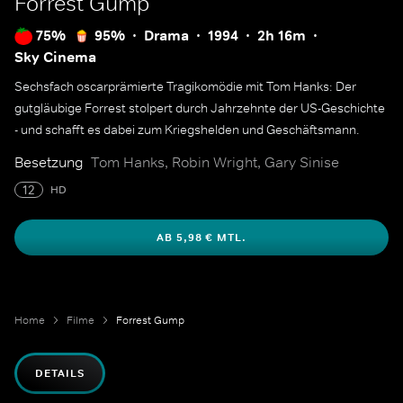
Forrest Gump
75%
95%
Drama
1994
2h 16m
Sky Cinema
Sechsfach oscarprämierte Tragikomödie mit Tom Hanks: Der
gutgläubige Forrest stolpert durch Jahrzehnte der US-Geschichte
- und schafft es dabei zum Kriegshelden und Geschäftsmann.
Besetzung
Tom Hanks, Robin Wright, Gary Sinise
12
HD
AB 5,98 € MTL.
Home
Filme
Forrest Gump
DETAILS