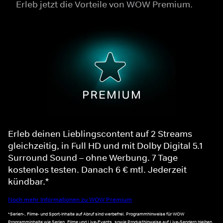
Erleb jetzt die Vorteile von WOW Premium.
Erleb deinen Lieblingscontent auf 2 Streams
gleichzeitig, in Full HD und mit Dolby Digital 5.1
Surround Sound – ohne Werbung. 7 Tage
kostenlos testen. Danach 6 € mtl. Jederzeit
kündbar.*
Noch mehr Informationen zu WOW Premium
*Serien-, Filme- und Sport-Inhalte auf Abruf sind werbefrei. Programmhinweise für WOW
Programminhalte wie Serien, Filme und Live-Events, sowie Produkthinweise auf Live-Sendern bleiben