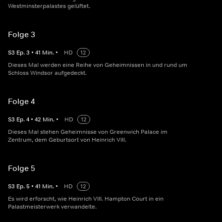
Westminsterpalastes gelüftet.
Folge 3
S
3
Ep.
3
•
41
Min.
•
HD
12
Dieses Mal werden eine Reihe von Geheimnissen in und rund um
Schloss Windsor aufgedeckt.
Folge 4
S
3
Ep.
4
•
42
Min.
•
HD
12
Dieses Mal stehen Geheimnisse von Greenwich Palace im
Zentrum, dem Geburtsort von Heinrich VIII.
Folge 5
S
3
Ep.
5
•
41
Min.
•
HD
12
Es wird erforscht, wie Heinrich VIII. Hampton Court in ein
Palastmeisterwerk verwandelte.