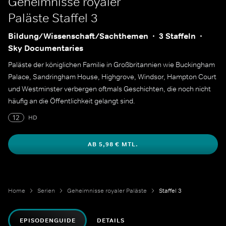
Geheimnisse royaler
Paläste
Staffel 3
Bildung/Wissenschaft/Sachthemen
3 Staffeln
Sky Documentaries
Paläste der königlichen Familie in Großbritannien wie Buckingham
Palace, Sandringham House, Highgrove, Windsor, Hampton Court
und Westminster verbergen oftmals Geschichten, die noch nicht
häufig an die Öffentlichkeit gelangt sind.
12
HD
AB 5,98 € MTL.
Home
Serien
Geheimnisse royaler Paläste
Staffel 3
EPISODENGUIDE
DETAILS