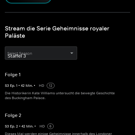
Stream die Serie Geheimnisse royaler
Paläste
Select Season
Folge 1
S
3
Ep.
1
•
42
Min.
•
HD
12
Die Historikerin Kate Williams untersucht die bewegte Geschichte
des Buckingham Palace.
Folge 2
S
3
Ep.
2
•
42
Min.
•
HD
6
Dieses Mal werden einige Geheimnisse innerhalb des Londoner