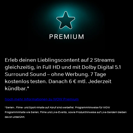
Erleb deinen Lieblingscontent auf 2 Streams
gleichzeitig, in Full HD und mit Dolby Digital 5.1
Surround Sound – ohne Werbung. 7 Tage
kostenlos testen. Danach 6 € mtl. Jederzeit
kündbar.*
Noch mehr Informationen zu WOW Premium
*Serien-, Filme- und Sport-Inhalte auf Abruf sind werbefrei. Programmhinweise für WOW
Programminhalte wie Serien, Filme und Live-Events, sowie Produkthinweise auf Live-Sendern bleiben
davon unberührt.