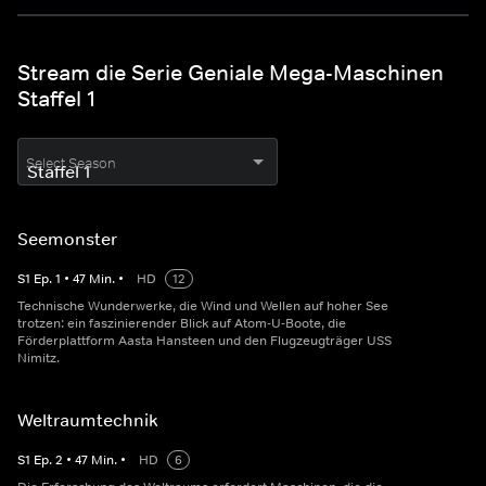
Stream die Serie Geniale Mega-Maschinen
Staffel 1
Select Season
Seemonster
S
1
Ep.
1
•
47
Min.
•
HD
12
Technische Wunderwerke, die Wind und Wellen auf hoher See
trotzen: ein faszinierender Blick auf Atom-U-Boote, die
Förderplattform Aasta Hansteen und den Flugzeugträger USS
Nimitz.
Weltraumtechnik
S
1
Ep.
2
•
47
Min.
•
HD
6