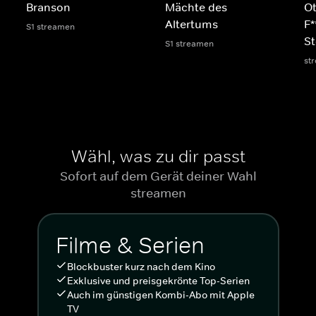
Branson
Mächte des
Ot
Altertums
F*
S1 streamen
St
S1 streamen
st
Wähl, was zu dir passt
Sofort auf dem Gerät deiner Wahl
streamen
Filme & Serien
Blockbuster kurz nach dem Kino
Exklusive und preisgekrönte Top-Serien
Auch im günstigen Kombi-Abo mit Apple
TV