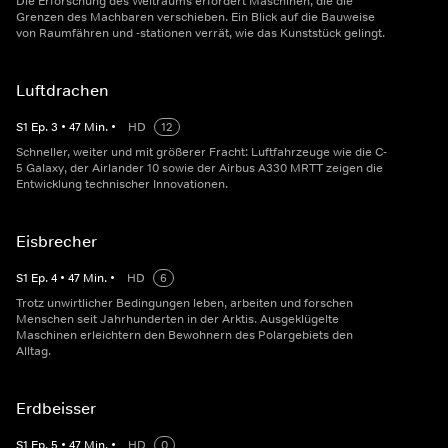
Die Erforschung des Weltraums erfordert Maschinen, die die
Grenzen des Machbaren verschieben. Ein Blick auf die Bauweise
von Raumfähren und -stationen verrät, wie das Kunststück gelingt.
Luftdrachen
S
1
Ep.
3
•
47
Min.
•
HD
12
Schneller, weiter und mit größerer Fracht: Luftfahrzeuge wie die C-
5 Galaxy, der Airlander 10 sowie der Airbus A330 MRTT zeigen die
Entwicklung technischer Innovationen.
Eisbrecher
S
1
Ep.
4
•
47
Min.
•
HD
6
Trotz unwirtlicher Bedingungen leben, arbeiten und forschen
Menschen seit Jahrhunderten in der Arktis. Ausgeklügelte
Maschinen erleichtern den Bewohnern des Polargebiets den
Alltag.
Erdbeisser
S
1
Ep.
5
•
47
Min.
•
HD
0