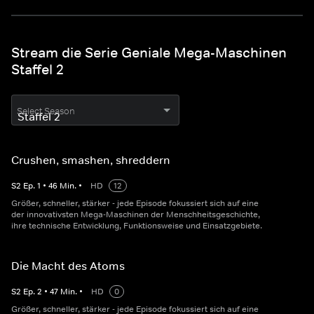
Stream die Serie Geniale Mega-Maschinen
Staffel 2
Select Season
Crushen, smashen, shreddern
S
2
Ep.
1
•
46
Min.
•
HD
12
Größer, schneller, stärker - jede Episode fokussiert sich auf eine
der innovativsten Mega-Maschinen der Menschheitsgeschichte,
ihre technische Entwicklung, Funktionsweise und Einsatzgebiete.
Die Macht des Atoms
S
2
Ep.
2
•
47
Min.
•
HD
0
Größer, schneller, stärker - jede Episode fokussiert sich auf eine