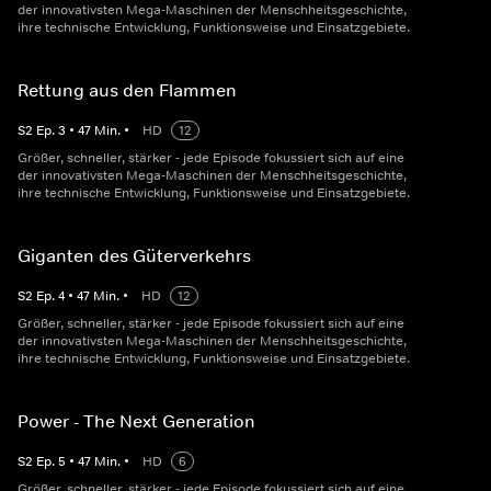
der innovativsten Mega-Maschinen der Menschheitsgeschichte,
ihre technische Entwicklung, Funktionsweise und Einsatzgebiete.
Rettung aus den Flammen
S
2
Ep.
3
•
47
Min.
•
HD
12
Größer, schneller, stärker - jede Episode fokussiert sich auf eine
der innovativsten Mega-Maschinen der Menschheitsgeschichte,
ihre technische Entwicklung, Funktionsweise und Einsatzgebiete.
Giganten des Güterverkehrs
S
2
Ep.
4
•
47
Min.
•
HD
12
Größer, schneller, stärker - jede Episode fokussiert sich auf eine
der innovativsten Mega-Maschinen der Menschheitsgeschichte,
ihre technische Entwicklung, Funktionsweise und Einsatzgebiete.
Power - The Next Generation
S
2
Ep.
5
•
47
Min.
•
HD
6
Größer, schneller, stärker - jede Episode fokussiert sich auf eine