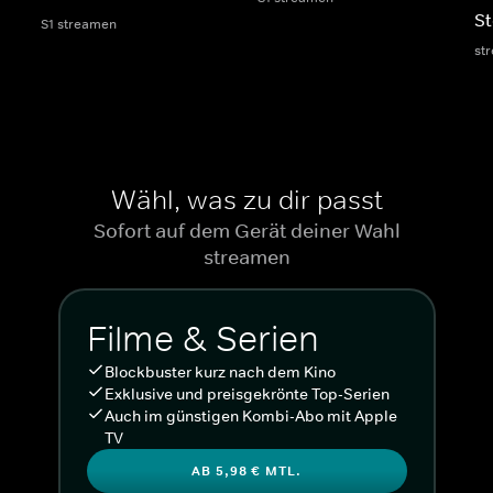
St
S1 streamen
st
Wähl, was zu dir passt
Sofort auf dem Gerät deiner Wahl
streamen
Filme & Serien
Blockbuster kurz nach dem Kino
Exklusive und preisgekrönte Top-Serien
Auch im günstigen Kombi-Abo mit Apple
TV
AB 5,98 € MTL.