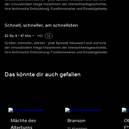
der innovativsten Mega-Maschinen der Menschheitsgeschichte,
ihre technische Entwicklung, Funktionsweise und Einsatzgebiete.
Schnell, schneller, am schnellsten
S
2
Ep.
6
•
47
Min.
•
HD
12
Größer, schneller, stärker - jede Episode fokussiert sich auf eine
der innovativsten Mega-Maschinen der Menschheitsgeschichte,
ihre technische Entwicklung, Funktionsweise und Einsatzgebiete.
Das könnte dir auch gefallen
Mächte des
Branson
Ot
Altertums
F*
S1 streamen