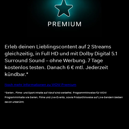
Erleb deinen Lieblingscontent auf 2 Streams
gleichzeitig, in Full HD und mit Dolby Digital 5.1
Surround Sound – ohne Werbung. 7 Tage
kostenlos testen. Danach 6 € mtl. Jederzeit
kündbar.*
Noch mehr Informationen zu WOW Premium
*Serien-, Filme- und Sport-Inhalte auf Abruf sind werbefrei. Programmhinweise für WOW
Programminhalte wie Serien, Filme und Live-Events, sowie Produkthinweise auf Live-Sendern bleiben
davon unberührt.