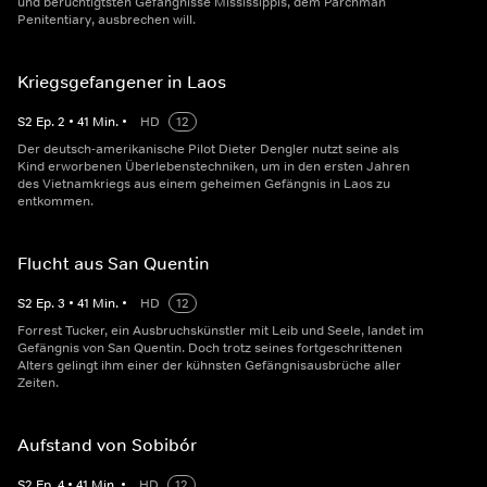
und berüchtigtsten Gefängnisse Mississippis, dem Parchman
Penitentiary, ausbrechen will.
Kriegsgefangener in Laos
S
2
Ep.
2
•
41
Min.
•
HD
12
Der deutsch-amerikanische Pilot Dieter Dengler nutzt seine als
Kind erworbenen Überlebenstechniken, um in den ersten Jahren
des Vietnamkriegs aus einem geheimen Gefängnis in Laos zu
entkommen.
Flucht aus San Quentin
S
2
Ep.
3
•
41
Min.
•
HD
12
Forrest Tucker, ein Ausbruchskünstler mit Leib und Seele, landet im
Gefängnis von San Quentin. Doch trotz seines fortgeschrittenen
Alters gelingt ihm einer der kühnsten Gefängnisausbrüche aller
Zeiten.
Aufstand von Sobibór
S
2
Ep.
4
•
41
Min.
•
HD
12