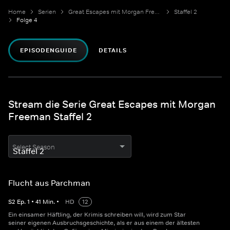
Home
Serien
Great Escapes mit Morgan Freeman
Staffel 2
Folge 4
EPISODENGUIDE
DETAILS
Stream die Serie Great Escapes mit Morgan
Freeman Staffel 2
Select Season
Flucht aus Parchman
S
2
Ep.
1
•
41
Min.
•
HD
12
Ein einsamer Häftling, der Krimis schreiben will, wird zum Star
seiner eigenen Ausbruchsgeschichte, als er aus einem der ältesten