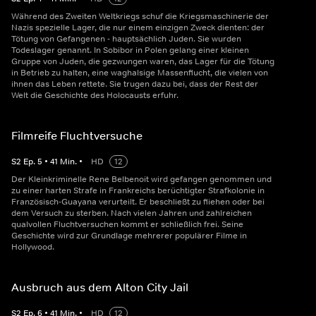
Während des Zweiten Weltkriegs schuf die Kriegsmaschinerie der
Nazis spezielle Lager, die nur einem einzigen Zweck dienten: der
Tötung von Gefangenen - hauptsächlich Juden. Sie wurden
Todeslager genannt. In Sobibor in Polen gelang einer kleinen
Gruppe von Juden, die gezwungen waren, das Lager für die Tötung
in Betrieb zu halten, eine waghalsige Massenflucht, die vielen von
ihnen das Leben rettete. Sie trugen dazu bei, dass der Rest der
Welt die Geschichte des Holocausts erfuhr.
Filmreife Fluchtversuche
S
2
Ep.
5
•
41
Min.
•
HD
12
Der Kleinkriminelle Rene Belbenoit wird gefangen genommen und
zu einer harten Strafe in Frankreichs berüchtigter Strafkolonie in
Französisch-Guayana verurteilt. Er beschließt zu fliehen oder bei
dem Versuch zu sterben. Nach vielen Jahren und zahlreichen
qualvollen Fluchtversuchen kommt er schließlich frei. Seine
Geschichte wird zur Grundlage mehrerer populärer Filme in
Hollywood.
Ausbruch aus dem Alton City Jail
S
2
Ep.
6
•
41
Min.
•
HD
12