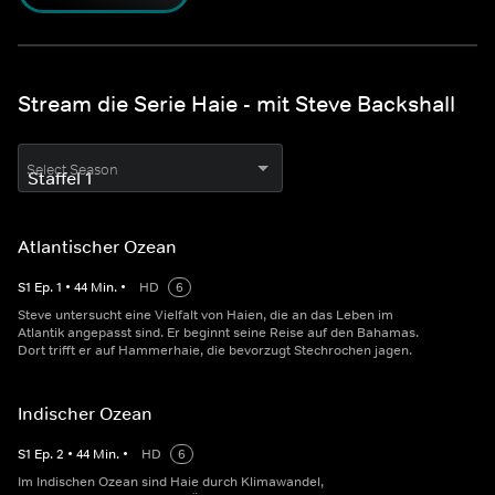
Stream die Serie Haie - mit Steve Backshall
Select Season
Atlantischer Ozean
S
1
Ep.
1
•
44
Min.
•
HD
6
Steve untersucht eine Vielfalt von Haien, die an das Leben im
Atlantik angepasst sind. Er beginnt seine Reise auf den Bahamas.
Dort trifft er auf Hammerhaie, die bevorzugt Stechrochen jagen.
Indischer Ozean
S
1
Ep.
2
•
44
Min.
•
HD
6
Im Indischen Ozean sind Haie durch Klimawandel,