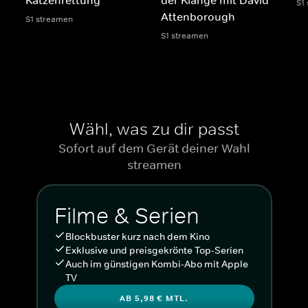
S1
Attenborough
S1 streamen
S1 streamen
Wähl, was zu dir passt
Sofort auf dem Gerät deiner Wahl
streamen
Filme & Serien
Blockbuster kurz nach dem Kino
Exklusive und preisgekrönte Top-Serien
Auch im günstigen Kombi-Abo mit Apple
TV
AB 5,98 € MTL.