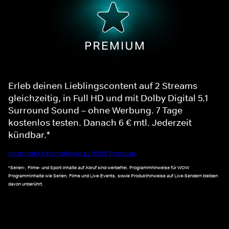
Erleb deinen Lieblingscontent auf 2 Streams
gleichzeitig, in Full HD und mit Dolby Digital 5.1
Surround Sound – ohne Werbung. 7 Tage
kostenlos testen. Danach 6 € mtl. Jederzeit
kündbar.*
Noch mehr Informationen zu WOW Premium
*Serien-, Filme- und Sport-Inhalte auf Abruf sind werbefrei. Programmhinweise für WOW
Programminhalte wie Serien, Filme und Live-Events, sowie Produkthinweise auf Live-Sendern bleiben
davon unberührt.