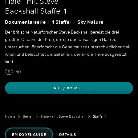
Haie - mit Steve
Backshall
Staffel 1
Dokumentarserie
1 Staffel
Sky Nature
Der britische Naturforscher Steve Backshall bereist die drei
größten Ozeane der Erde, um die dort ansässigen Haie zu
untersuchen. Er erforscht die Geheimnisse unterschiedlicher Hai-
Arten und beleuchtet die Gefahren, denen die Tiere ausgesetzt
sind.
6
HD
AB 5,98 € MTL.
Home
Serien
Haie - mit Steve Backshall
Staffel 1
EPISODENGUIDE
DETAILS