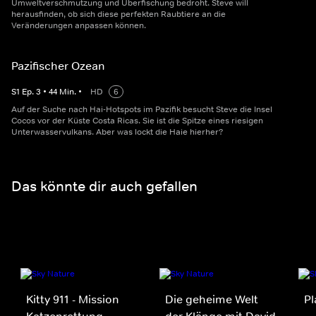
Umweltverschmutzung und Überfischung bedroht. Steve will
herausfinden, ob sich diese perfekten Raubtiere an die
Veränderungen anpassen können.
Pazifischer Ozean
S
1
Ep.
3
•
44
Min.
•
HD
6
Auf der Suche nach Hai-Hotspots im Pazifik besucht Steve die Insel
Cocos vor der Küste Costa Ricas. Sie ist die Spitze eines riesigen
Unterwasservulkans. Aber was lockt die Haie hierher?
Das könnte dir auch gefallen
Kitty 911 - Mission
Die geheime Welt
Pl
Katzenrettung
der Klänge mit David