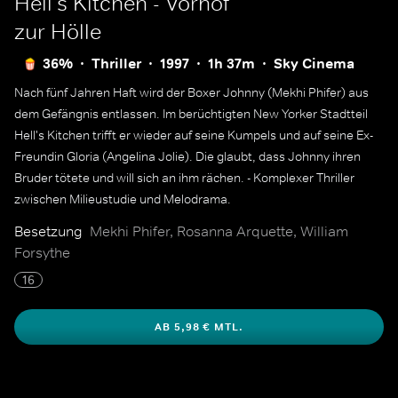
Hell's Kitchen - Vorhof
zur Hölle
36%
Thriller
1997
1h 37m
Sky Cinema
Nach fünf Jahren Haft wird der Boxer Johnny (Mekhi Phifer) aus
dem Gefängnis entlassen. Im berüchtigten New Yorker Stadtteil
Hell's Kitchen trifft er wieder auf seine Kumpels und auf seine Ex-
Freundin Gloria (Angelina Jolie). Die glaubt, dass Johnny ihren
Bruder tötete und will sich an ihm rächen. - Komplexer Thriller
zwischen Milieustudie und Melodrama.
Besetzung
Mekhi Phifer, Rosanna Arquette, William
Forsythe
16
AB 5,98 € MTL.