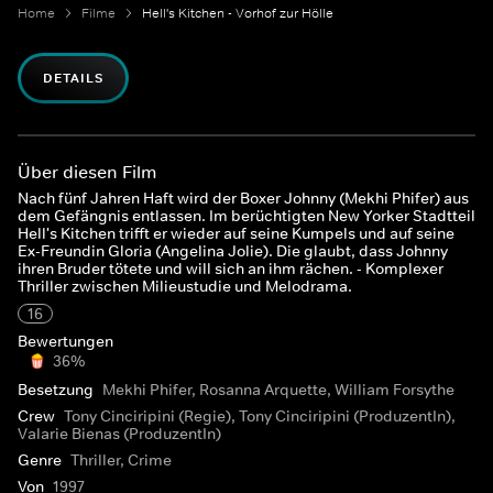
Home
Filme
Hell's Kitchen - Vorhof zur Hölle
DETAILS
Über diesen Film
Nach fünf Jahren Haft wird der Boxer Johnny (Mekhi Phifer) aus
dem Gefängnis entlassen. Im berüchtigten New Yorker Stadtteil
Hell's Kitchen trifft er wieder auf seine Kumpels und auf seine
Ex-Freundin Gloria (Angelina Jolie). Die glaubt, dass Johnny
ihren Bruder tötete und will sich an ihm rächen. - Komplexer
Thriller zwischen Milieustudie und Melodrama.
16
Bewertungen
36%
Besetzung
Mekhi Phifer, Rosanna Arquette, William Forsythe
Crew
Tony Cinciripini (Regie), Tony Cinciripini (ProduzentIn),
Valarie Bienas (ProduzentIn)
Genre
Thriller, Crime
Von
1997