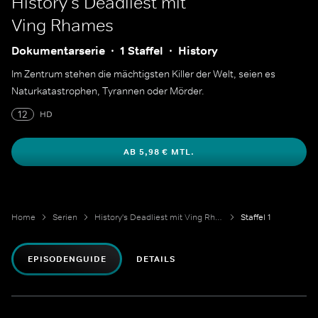
History's Deadliest mit
Ving Rhames
Dokumentarserie
1 Staffel
History
Im Zentrum stehen die mächtigsten Killer der Welt, seien es
Naturkatastrophen, Tyrannen oder Mörder.
12
HD
AB 5,98 € MTL.
Home
Serien
History's Deadliest mit Ving Rhames
Staffel 1
EPISODENGUIDE
DETAILS