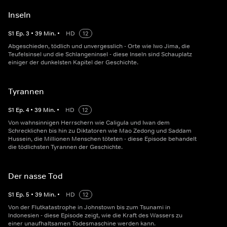
Inseln
S
1
Ep.
3
•
39
Min.
•
HD
12
Abgeschieden, tödlich und unvergesslich - Orte wie Iwo Jima, die
Teufelsinsel und die Schlangeninsel - diese Inseln sind Schauplatz
einiger der dunkelsten Kapitel der Geschichte.
Tyrannen
S
1
Ep.
4
•
39
Min.
•
HD
12
Von wahnsinnigen Herrschern wie Caligula und Iwan dem
Schrecklichen bis hin zu Diktatoren wie Mao Zedong und Saddam
Hussein, die Millionen Menschen töteten - diese Episode behandelt
die tödlichsten Tyrannen der Geschichte.
Der nasse Tod
S
1
Ep.
5
•
39
Min.
•
HD
12
Von der Flutkatastrophe in Johnstown bis zum Tsunami in
Indonesien - diese Episode zeigt, wie die Kraft des Wassers zu
einer unaufhaltsamen Todesmaschine werden kann.