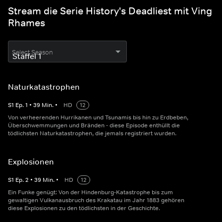
Stream die Serie History's Deadliest mit Ving
Rhames
Select Season
Naturkatastrophen
S
1
Ep.
1
•
39
Min.
•
HD
12
Von verheerenden Hurrikanen und Tsunamis bis hin zu Erdbeben,
Überschwemmungen und Bränden - diese Episode enthüllt die
tödlichsten Naturkatastrophen, die jemals registriert wurden.
Explosionen
S
1
Ep.
2
•
39
Min.
•
HD
12
Ein Funke genügt: Von der Hindenburg-Katastrophe bis zum
gewaltigen Vulkanausbruch des Krakatau im Jahr 1883 gehören
diese Explosionen zu den tödlichsten in der Geschichte.