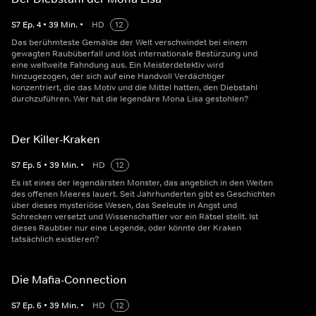
S
7
Ep.
4
•
39
Min.
•
HD
12
Das berühmteste Gemälde der Welt verschwindet bei einem
gewagten Raubüberfall und löst internationale Bestürzung und
eine weltweite Fahndung aus. Ein Meisterdetektiv wird
hinzugezogen, der sich auf eine Handvoll Verdächtiger
konzentriert, die das Motiv und die Mittel hatten, den Diebstahl
durchzuführen. Wer hat die legendäre Mona Lisa gestohlen?
Der Killer-Kraken
S
7
Ep.
5
•
39
Min.
•
HD
12
Es ist eines der legendärsten Monster, das angeblich in den Weiten
des offenen Meeres lauert. Seit Jahrhunderten gibt es Geschichten
über dieses mysteriöse Wesen, das Seeleute in Angst und
Schrecken versetzt und Wissenschaftler vor ein Rätsel stellt. Ist
dieses Raubtier nur eine Legende, oder könnte der Kraken
tatsächlich existieren?
Die Mafia-Connection
S
7
Ep.
6
•
39
Min.
•
HD
12