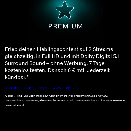
Erleb deinen Lieblingscontent auf 2 Streams
gleichzeitig, in Full HD und mit Dolby Digital 5.1
Surround Sound – ohne Werbung. 7 Tage
kostenlos testen. Danach 6 € mtl. Jederzeit
kündbar.*
Noch mehr Informationen zu WOW Premium
*Serien-, Filme- und Sport-Inhalte auf Abruf sind werbefrei. Programmhinweise für WOW
Programminhalte wie Serien, Filme und Live-Events, sowie Produkthinweise auf Live-Sendern bleiben
davon unberührt.