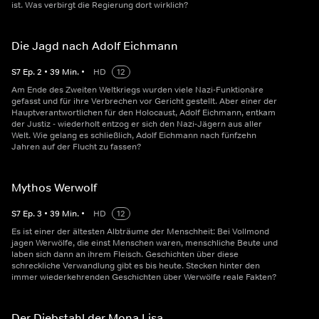
ist. Was verbirgt die Regierung dort wirklich?
Die Jagd nach Adolf Eichmann
S
7
Ep.
2
•
39
Min.
•
HD
12
Am Ende des Zweiten Weltkriegs wurden viele Nazi-Funktionäre
gefasst und für ihre Verbrechen vor Gericht gestellt. Aber einer der
Hauptverantwortlichen für den Holocaust, Adolf Eichmann, entkam
der Justiz - wiederholt entzog er sich den Nazi-Jägern aus aller
Welt. Wie gelang es schließlich, Adolf Eichmann nach fünfzehn
Jahren auf der Flucht zu fassen?
Mythos Werwolf
S
7
Ep.
3
•
39
Min.
•
HD
12
Es ist einer der ältesten Albträume der Menschheit: Bei Vollmond
jagen Werwölfe, die einst Menschen waren, menschliche Beute und
laben sich dann an ihrem Fleisch. Geschichten über diese
schreckliche Verwandlung gibt es bis heute. Stecken hinter den
immer wiederkehrenden Geschichten über Werwölfe reale Fakten?
Der Diebstahl der Mona Lisa