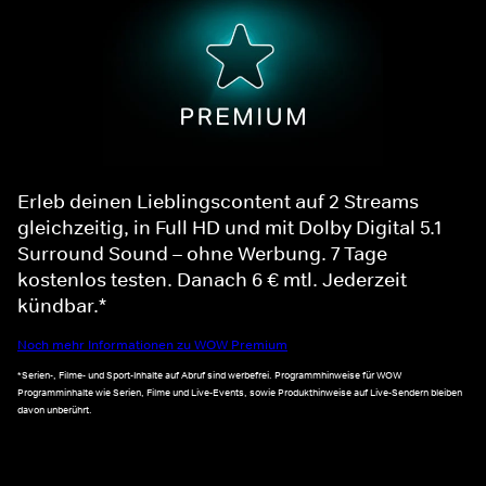
Erleb deinen Lieblingscontent auf 2 Streams
gleichzeitig, in Full HD und mit Dolby Digital 5.1
Surround Sound – ohne Werbung. 7 Tage
kostenlos testen. Danach 6 € mtl. Jederzeit
kündbar.*
Noch mehr Informationen zu WOW Premium
*Serien-, Filme- und Sport-Inhalte auf Abruf sind werbefrei. Programmhinweise für WOW
Programminhalte wie Serien, Filme und Live-Events, sowie Produkthinweise auf Live-Sendern bleiben
davon unberührt.