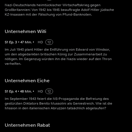
Nazi-Deutschlands heimtückischer Wirtschaftskrieg gegen
Großbritannien: Von 1942 bis 1945 beauftragte Adolf Hitler jüdische
KZ-Insassen mit der Fälschung von Pfund-Banknoten.
Unternehmen Willi
S
1
Ep.
3
•
47
Min.
•
HD
12
Im Juli 1940 plant Hitler die Entführung von Edward von Windsor,
um den abgedankten britischen König zur Zusammenarbeit zu
nötigen. Im Gegenzug würden ihn die Nazis wieder auf den Thron
verhelfen.
Unternehmen Eiche
S
1
Ep.
4
•
48
Min.
•
HD
12
Im September 1943 feiert die NS-Propaganda die Befreiung des
gestürzten Diktators Benito Mussolini als Geniestreich. Wie ist die
Mission in den italienischen Abruzzen tatsächlich abgelaufen?
Unternehmen Rabat