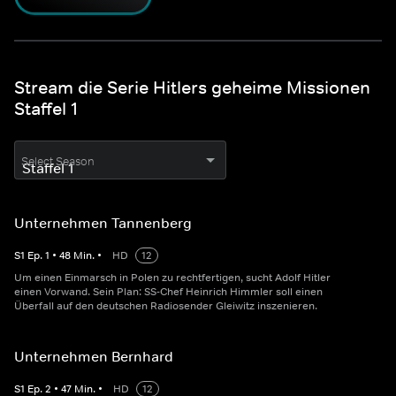
Stream die Serie Hitlers geheime Missionen
Staffel 1
Select Season
Unternehmen Tannenberg
S
1
Ep.
1
•
48
Min.
•
HD
12
Um einen Einmarsch in Polen zu rechtfertigen, sucht Adolf Hitler
einen Vorwand. Sein Plan: SS-Chef Heinrich Himmler soll einen
Überfall auf den deutschen Radiosender Gleiwitz inszenieren.
Unternehmen Bernhard
S
1
Ep.
2
•
47
Min.
•
HD
12