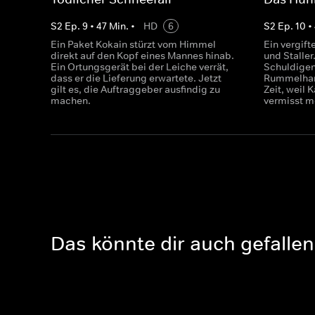
S
2
Ep.
9
•
47
Min.
•
HD
6
S
2
Ep.
10
•
Ein Paket Kokain stürzt vom Himmel
Ein vergif
direkt auf den Kopf eines Mannes hinab.
und Staller
Ein Ortungsgerät bei der Leiche verrät,
Schuldigen
dass er die Lieferung erwartete. Jetzt
Rummelhard
gilt es, die Auftraggeber ausfindig zu
Zeit, weil 
machen.
vermisst m
Das könnte dir auch gefallen