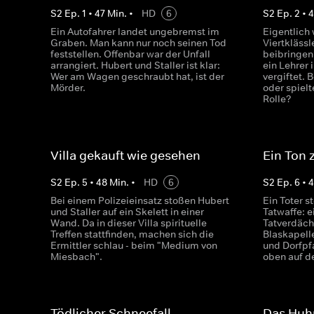
S
2
Ep.
1
•
47
Min.
•
HD
6
S
2
Ep.
2
•
Ein Autofahrer landet ungebremst im
Eigentlich 
Graben. Man kann nur noch seinen Tod
Viertklässl
feststellen. Offenbar war der Unfall
beibringen.
arrangiert. Hubert und Staller ist klar:
ein Lehrer 
Wer am Wagen geschraubt hat, ist der
vergiftet. 
Mörder.
oder spielt
Rolle?
Villa gekauft wie gesehen
Ein Ton 
S
2
Ep.
5
•
48
Min.
•
HD
6
S
2
Ep.
6
•
4
Bei einem Polizeieinsatz stoßen Hubert
Ein Toter s
und Staller auf ein Skelett in einer
Tatwaffe: 
Wand. Da in dieser Villa spirituelle
Tatverdäch
Treffen stattfinden, machen sich die
Blaskapelle
Ermittler schlau - beim "Medium von
und Dorfpf
Miesbach".
oben auf de
Tödlicher Schneefall
Das Huhn