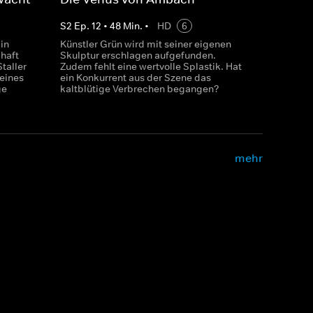
S
2
Ep.
12
•
48
Min.
•
HD
6
in
Künstler Grün wird mit seiner eigenen
chaft
Skulptur erschlagen aufgefunden.
taller
Zudem fehlt eine wertvolle Splastik. Hat
 eines
ein Konkurrent aus der Szene das
ge
kaltblütige Verbrechen begangen?
mehr