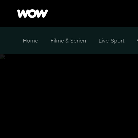
Home
Filme & Serien
Live-Sport