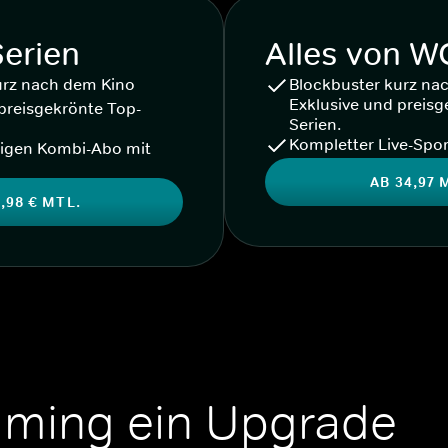
Serien
Alles von 
urz nach dem Kino
Blockbuster kurz na
Exklusive und preisg
preisgekrönte Top-
Serien.
Kompletter Live-Spor
igen Kombi-Abo mit
AB 34,97 
,98 € MTL.
aming ein Upgrade