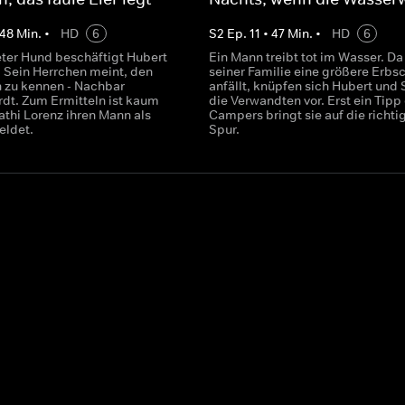
48
Min.
•
HD
6
S
2
Ep.
11
•
47
Min.
•
HD
6
teter Hund beschäftigt Hubert
Ein Mann treibt tot im Wasser. Da 
. Sein Herrchen meint, den
seiner Familie eine größere Erbs
 zu kennen - Nachbar
anfällt, knüpfen sich Hubert und S
t. Zum Ermitteln ist kaum
die Verwandten vor. Erst ein Tipp
Kathi Lorenz ihren Mann als
Campers bringt sie auf die richti
eldet.
Spur.