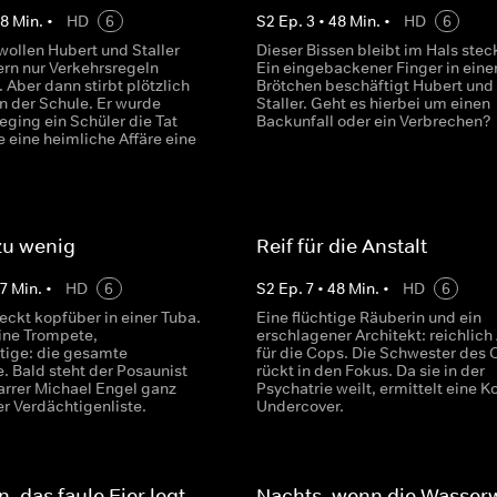
48
Min.
•
HD
6
S
2
Ep.
3
•
48
Min.
•
HD
6
wollen Hubert und Staller
Dieser Bissen bleibt im Hals stec
ern nur Verkehrsregeln
Ein eingebackener Finger in ein
 Aber dann stirbt plötzlich
Brötchen beschäftigt Hubert und
in der Schule. Er wurde
Staller. Geht es hierbei um einen
Beging ein Schüler die Tat
Backunfall oder ein Verbrechen?
e eine heimliche Affäre eine
zu wenig
Reif für die Anstalt
7
Min.
•
HD
6
S
2
Ep.
7
•
48
Min.
•
HD
6
teckt kopfüber in einer Tuba.
Eine flüchtige Räuberin und ein
eine Trompete,
erschlagener Architekt: reichlich
tige: die gesamte
für die Cops. Die Schwester des 
. Bald steht der Posaunist
rückt in den Fokus. Da sie in der
arrer Michael Engel ganz
Psychatrie weilt, ermittelt eine K
r Verdächtigenliste.
Undercover.
, das faule Eier legt
Nachts, wenn die Wasser