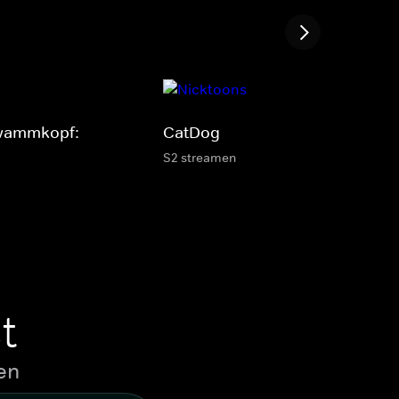
wammkopf:
CatDog
S2 streamen
t
en