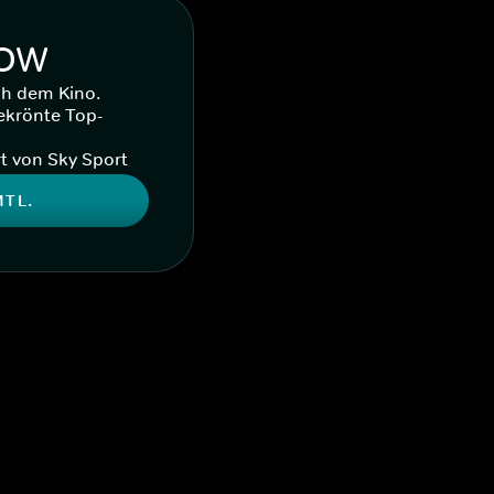
WOW
ch dem Kino.
ekrönte Top-
t von Sky Sport
MTL.