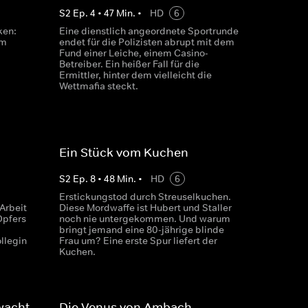
S
2
Ep.
4
•
47
Min.
•
HD
6
ken:
Eine dienstlich angeordnete Sportrunde
em
endet für die Polizisten abrupt mit dem
Fund einer Leiche, einem Casino-
Betreiber. Ein heißer Fall für die
Ermittler, hinter dem vielleicht die
Wettmafia steckt.
Ein Stück vom Kuchen
S
2
Ep.
8
•
48
Min.
•
HD
6
Erstickungstod durch Streuselkuchen.
 Arbeit
Diese Mordwaffe ist Hubert und Staller
Opfers
noch nie untergekommen. Und warum
bringt jemand eine 80-jährige blinde
ollegin
Frau um? Eine erste Spur liefert der
Kuchen.
wacht
Die Venus von Ambach