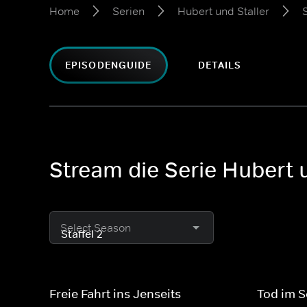
Home
Serien
Hubert und Staller
S
EPISODENGUIDE
DETAILS
Stream die Serie Hubert u
Select Season
Freie Fahrt ins Jenseits
Tod im 