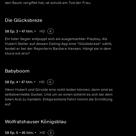
den Baum vergiftet hat, ist schuld am Tod der Frau.
Die Glücksbreze
S
8
Ep.
3
•
47
Min.
•
HD
6
Ein toter Segler entpuppt sich als ausgemachter Playboy. Als
Hubert Staller auf dessen Dating-App eine "Glücksbreze" wählt,
landet er bei der Reporterin Barbara Hansen. Hängt sie in dem
Mord mit drin?
Babyboom
S
8
Ep.
4
•
47
Min.
•
HD
6
Wenn Hubert und Girwidz eins nicht leiden können, dann sind es
selbstverliebte Gockel. Und um so einen scheint es sich bei dem
toten Arzt zu handeln. Entsprechend Fahrt nimmt die Ermittlung
auf.
Wolfratshauser Königsblau
S
8
Ep.
5
•
46
Min.
•
HD
6