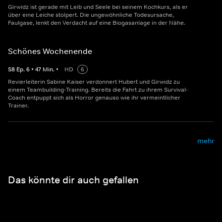
Girwidz ist gerade mit Leib und Seele bei seinem Kochkurs, als er
über eine Leiche stolpert. Die ungewöhnliche Todesursache,
Faulgase, lenkt den Verdacht auf eine Biogasanlage in der Nähe.
Schönes Wochenende
S
8
Ep.
6
•
47
Min.
•
HD
6
Revierleiterin Sabine Kaiser verdonnert Hubert und Girwidz zu
einem Teambuilding-Training. Bereits die Fahrt zu ihrem Survival-
Coach entpuppt sich als Horror genauso wie ihr vermeintlicher
Trainer.
mehr
Das könnte dir auch gefallen