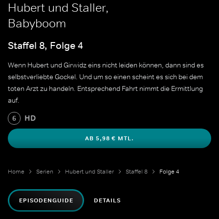
Hubert und Staller,
Babyboom
Staffel 8, Folge 4
Wenn Hubert und Girwidz eins nicht leiden können, dann sind es
selbstverliebte Gockel. Und um so einen scheint es sich bei dem
toten Arzt zu handeln. Entsprechend Fahrt nimmt die Ermittlung
auf.
HD
6
AB 5,98 € MTL.
Home
Serien
Hubert und Staller
Staffel 8
Folge 4
EPISODENGUIDE
DETAILS