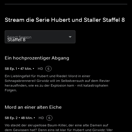
Stream die Serie Hubert und Staller Staffel 8
Select Season
Ein hochprozentiger Abgang
S
8
Ep.
1
•
47
Min.
•
HD
6
Ein Lieblingsfall für Hubert und Riedel: Mord in einer
Schnapsbrennerei! Girwidz will im Selbstversuch auf dem Revier
herausfinden, wie es zu der Explosion kam - mit katastrophalen
Folgen.
Mord an einer alten Eiche
S
8
Ep.
2
•
48
Min.
•
HD
6
Wo steckt der skrupellose Baum-Killer, der eine alte Damen auf
dem Gewissen hat? Denn eins ist klar für Hubert und Girwidz: Wer