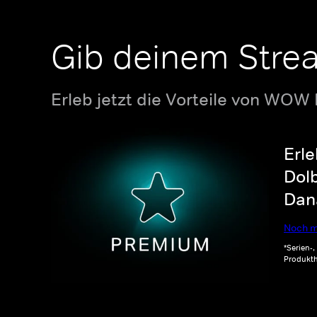
Gib deinem Stre
Erleb jetzt die Vorteile von WOW
Erle
Dolb
Dana
Noch m
*Serien-
Produkth