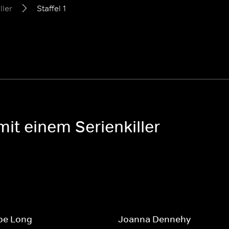
ller
Staffel 1
mit einem Serienkiller
oe Long
Joanna Dennehy