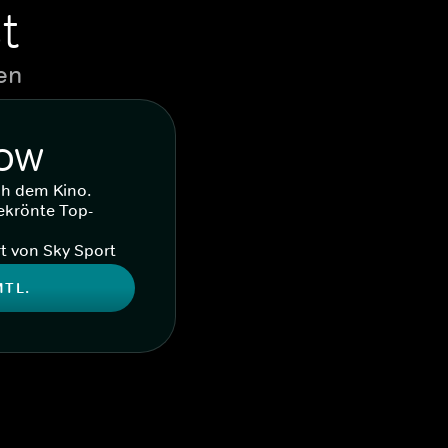
t
en
WOW
ch dem Kino.
ekrönte Top-
t von Sky Sport
MTL.