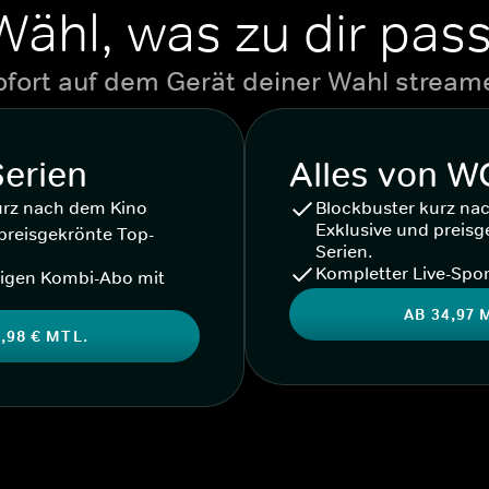
Wähl, was zu dir pass
ofort auf dem Gerät deiner Wahl stream
Serien
Alles von 
urz nach dem Kino
Blockbuster kurz na
Exklusive und preisg
preisgekrönte Top-
Serien.
Kompletter Live-Spor
igen Kombi-Abo mit
AB 34,97 
,98 € MTL.