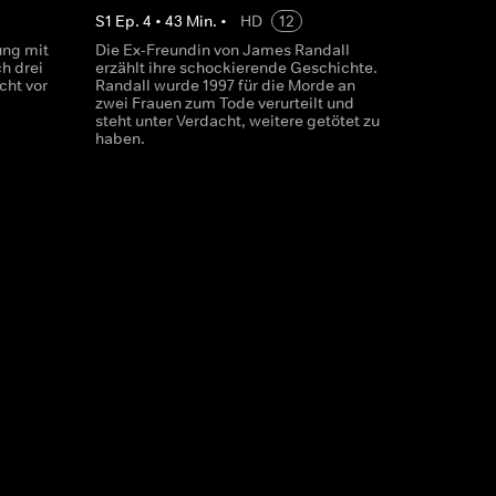
S
1
Ep.
4
•
43
Min.
•
HD
12
ung mit
Die Ex-Freundin von James Randall
h drei
erzählt ihre schockierende Geschichte.
cht vor
Randall wurde 1997 für die Morde an
zwei Frauen zum Tode verurteilt und
steht unter Verdacht, weitere getötet zu
haben.