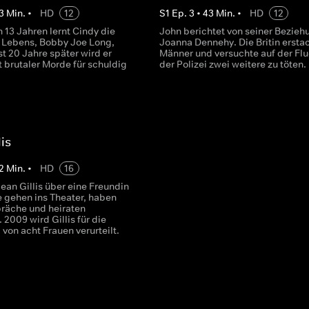
3
Min.
•
HD
12
S
1
Ep.
3
•
43
Min.
•
HD
12
n 13 Jahren lernt Cindy die
John berichtet von seiner Bezieh
s Lebens, Bobby Joe Long,
Joanna Dennehy. Die Britin erstac
t 20 Jahre später wird er
Männer und versuchte auf der Flu
 brutaler Morde für schuldig
der Polizei zwei weitere zu töten.
lis
2
Min.
•
HD
16
 Sean Gillis über eine Freundin
e gehen ins Theater, haben
räche und heiraten
. 2009 wird Gillis für die
von acht Frauen verurteilt.