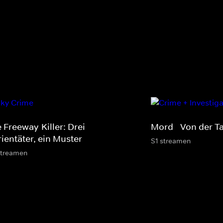
 Freeway-Killer: Drei
Mord - Von der Tat
ientäter, ein Muster
S1 streamen
streamen