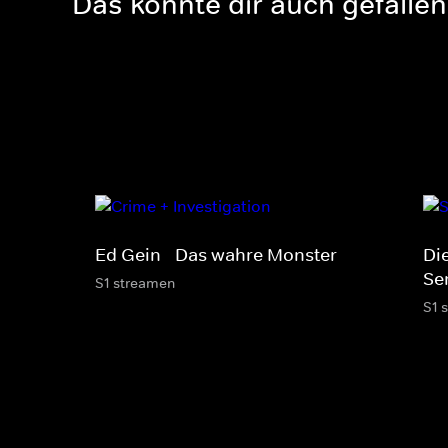
Das könnte dir auch gefallen
Ed Gein - Das wahre Monster
Die
Ser
S1 streamen
S1 