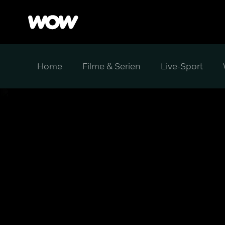
Home
Filme & Serien
Live-Sport