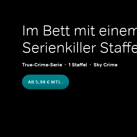
Im Bett mit eine
Serienkiller
Staffe
True-Crime-Serie
1 Staffel
Sky Crime
AB 5,98 € MTL.