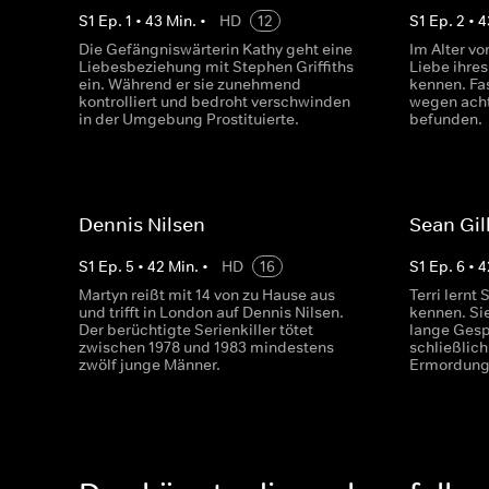
S
1
Ep.
1
•
43
Min.
•
HD
12
S
1
Ep.
2
•
4
Die Gefängniswärterin Kathy geht eine
Im Alter vo
Liebesbeziehung mit Stephen Griffiths
Liebe ihre
ein. Während er sie zunehmend
kennen. Fas
kontrolliert und bedroht verschwinden
wegen acht
in der Umgebung Prostituierte.
befunden.
Dennis Nilsen
Sean Gil
S
1
Ep.
5
•
42
Min.
•
HD
16
S
1
Ep.
6
•
4
Martyn reißt mit 14 von zu Hause aus
Terri lernt
und trifft in London auf Dennis Nilsen.
kennen. Si
Der berüchtigte Serienkiller tötet
lange Gesp
zwischen 1978 und 1983 mindestens
schließlich
zwölf junge Männer.
Ermordung 