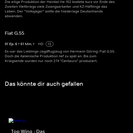
Die eilige Produktion der Heinkel He 162 kostete kurz vor Ende des
Zweiten Weltkriegs viele Zwangsarbeiter und KZ-Häftlinge das
Leben. Der "Volksjäger" sollte die Niederlage Deutschlands
abwenden.
Fiat G.55
S
1
Ep.
6
•
51
Min.
•
HD
12
Es war das Lieblings-Jagdflugzeug von Hermann Göring: Fiat G.55.
Doch die italienische Produktion lief zu spät an. Bis zum
Kriegsende wurden nur noch 274 "Centauro" produziert.
Das könnte dir auch gefallen
Top Wing - Das