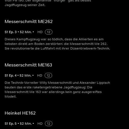
Wulf Fw 190. Der sogenannte "Würger" galt als bestes
Jagdflugzeug seiner Zeit.
Messerschmitt ME262
S
1
Ep.
3
•
52
Min.
•
HD
12
Dieses Kampflugzeug war so tödlich, dass die Alliierten es am
liebsten direkt am Boden zerstörten: die Messerschmitt Me 262.
Sie revolutionierte die Luftfahrt mit ihrer Düsentriebwerk-Technik.
Messerschmitt ME163
S
1
Ep.
4
•
52
Min.
•
HD
12
Die Technik-Vorreiter Willy Messerschmitt und Alexander Lippisch
bauten das erste raketengetriebene Jagdflugzeug: Die
Messerschmitt Me 163 war allerdings kein ganz ausgereiftes
Modell.
Heinkel HE162
S
1
Ep.
5
•
52
Min.
•
HD
12