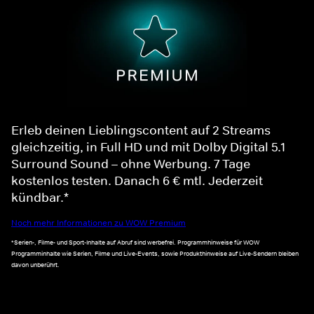
Erleb deinen Lieblingscontent auf 2 Streams
gleichzeitig, in Full HD und mit Dolby Digital 5.1
Surround Sound – ohne Werbung. 7 Tage
kostenlos testen. Danach 6 € mtl. Jederzeit
kündbar.*
Noch mehr Informationen zu WOW Premium
*Serien-, Filme- und Sport-Inhalte auf Abruf sind werbefrei. Programmhinweise für WOW
Programminhalte wie Serien, Filme und Live-Events, sowie Produkthinweise auf Live-Sendern bleiben
davon unberührt.