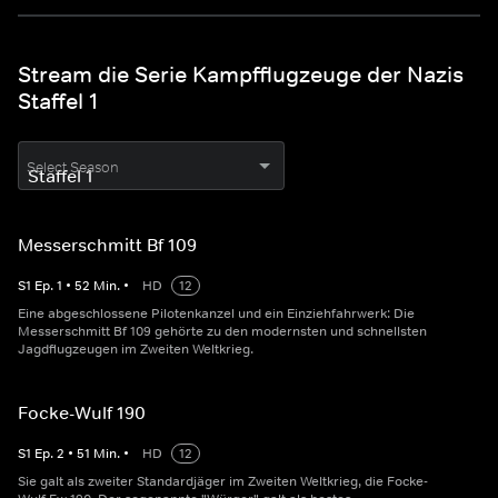
Stream die Serie Kampfflugzeuge der Nazis
Staffel 1
Select Season
Messerschmitt Bf 109
S
1
Ep.
1
•
52
Min.
•
HD
12
Eine abgeschlossene Pilotenkanzel und ein Einziehfahrwerk: Die
Messerschmitt Bf 109 gehörte zu den modernsten und schnellsten
Jagdflugzeugen im Zweiten Weltkrieg.
Focke-Wulf 190
S
1
Ep.
2
•
51
Min.
•
HD
12
Sie galt als zweiter Standardjäger im Zweiten Weltkrieg, die Focke-