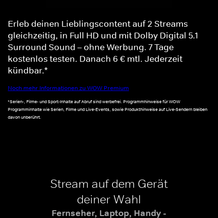
Erleb deinen Lieblingscontent auf 2 Streams
gleichzeitig, in Full HD und mit Dolby Digital 5.1
Surround Sound – ohne Werbung. 7 Tage
kostenlos testen. Danach 6 € mtl. Jederzeit
kündbar.*
Noch mehr Informationen zu WOW Premium
*Serien-, Filme- und Sport-Inhalte auf Abruf sind werbefrei. Programmhinweise für WOW
Programminhalte wie Serien, Filme und Live-Events, sowie Produkthinweise auf Live-Sendern bleiben
davon unberührt.
Stream auf dem Gerät
deiner Wahl
Fernseher, Laptop, Handy -