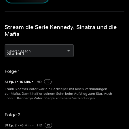
Stream die Serie Kennedy, Sinatra und die
Mafia
Select Season
Folge 1
S
1
Ep.
1
•
46
Min.
•
HD
12
Frank Sinatras Vater war ein Barkeeper mit losen Verbindungen
zur Mafia. Damit half er seinem Sohn beim Aufstieg zum Star. Auch
John F. Kennedys Vater pflegte kriminelle Verbindungen.
Folge 2
S
1
Ep.
2
•
46
Min.
•
HD
12