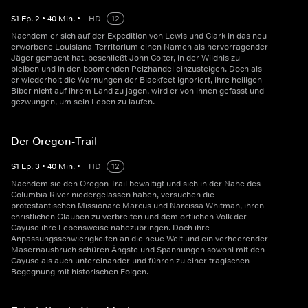
S
1
Ep.
2
•
40
Min.
•
HD
12
Nachdem er sich auf der Expedition von Lewis und Clark in das neu
erworbene Louisiana-Territorium einen Namen als hervorragender
Jäger gemacht hat, beschließt John Colter, in der Wildnis zu
bleiben und in den boomenden Pelzhandel einzusteigen. Doch als
er wiederholt die Warnungen der Blackfeet ignoriert, ihre heiligen
Biber nicht auf ihrem Land zu jagen, wird er von ihnen gefasst und
gezwungen, um sein Leben zu laufen.
Der Oregon-Trail
S
1
Ep.
3
•
40
Min.
•
HD
12
Nachdem sie den Oregon Trail bewältigt und sich in der Nähe des
Columbia River niedergelassen haben, versuchen die
protestantischen Missionare Marcus und Narcissa Whitman, ihren
christlichen Glauben zu verbreiten und dem örtlichen Volk der
Cayuse ihre Lebensweise nahezubringen. Doch ihre
Anpassungsschwierigkeiten an die neue Welt und ein verheerender
Masernausbruch schüren Ängste und Spannungen sowohl mit den
Cayuse als auch untereinander und führen zu einer tragischen
Begegnung mit historischen Folgen.