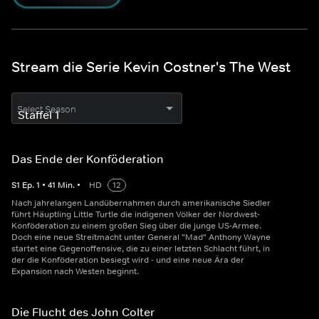
Stream die Serie Kevin Costner's The West
Select Season
Das Ende der Konföderation
S
1
Ep.
1
•
41
Min.
•
HD
12
Nach jahrelangen Landübernahmen durch amerikanische Siedler
führt Häuptling Little Turtle die indigenen Völker der Nordwest-
Konföderation zu einem großen Sieg über die junge US-Armee.
Doch eine neue Streitmacht unter General "Mad" Anthony Wayne
startet eine Gegenoffensive, die zu einer letzten Schlacht führt, in
der die Konföderation besiegt wird - und eine neue Ära der
Expansion nach Westen beginnt.
Die Flucht des John Colter