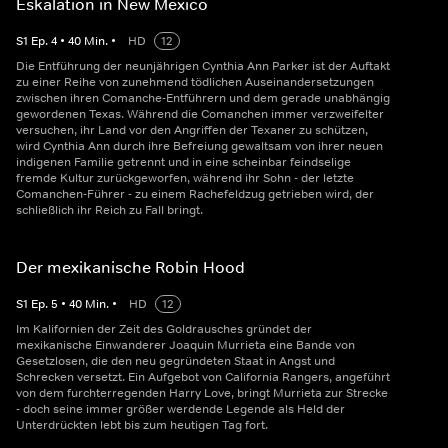
Eskalation in New Mexico
S
1
Ep.
4
•
40
Min.
•
HD
12
Die Entführung der neunjährigen Cynthia Ann Parker ist der Auftakt
zu einer Reihe von zunehmend tödlichen Auseinandersetzungen
zwischen ihren Comanche-Entführern und dem gerade unabhängig
gewordenen Texas. Während die Comanchen immer verzweifelter
versuchen, ihr Land vor den Angriffen der Texaner zu schützen,
wird Cynthia Ann durch ihre Befreiung gewaltsam von ihrer neuen
indigenen Familie getrennt und in eine scheinbar feindselige
fremde Kultur zurückgeworfen, während ihr Sohn - der letzte
Comanchen-Führer - zu einem Rachefeldzug getrieben wird, der
schließlich ihr Reich zu Fall bringt.
Der mexikanische Robin Hood
S
1
Ep.
5
•
40
Min.
•
HD
12
Im Kalifornien der Zeit des Goldrausches gründet der
mexikanische Einwanderer Joaquin Murrieta eine Bande von
Gesetzlosen, die den neu gegründeten Staat in Angst und
Schrecken versetzt. Ein Aufgebot von California Rangers, angeführt
von dem furchterregenden Harry Love, bringt Murrieta zur Strecke
- doch seine immer größer werdende Legende als Held der
Unterdrückten lebt bis zum heutigen Tag fort.