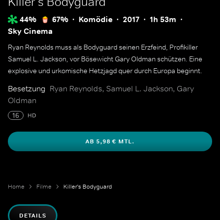
Killer's Bodyguard
44%
67%
Komödie
2017
1h 53m
Sky Cinema
Ryan Reynolds muss als Bodyguard seinen Erzfeind, Profikiller
Samuel L. Jackson, vor Bösewicht Gary Oldman schützen. Eine
explosive und urkomische Hetzjagd quer durch Europa beginnt.
Besetzung
Ryan Reynolds, Samuel L. Jackson, Gary
Oldman
16
HD
AB 5,98 € MTL.
Home
Filme
Killer's Bodyguard
DETAILS