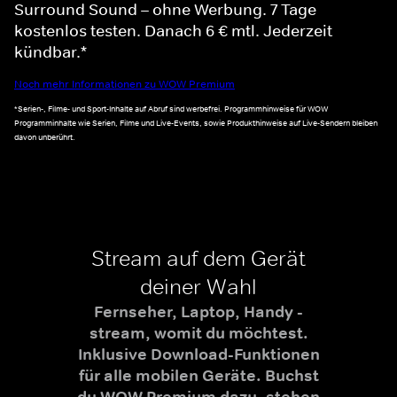
Surround Sound – ohne Werbung. 7 Tage
kostenlos testen. Danach 6 € mtl. Jederzeit
kündbar.*
Noch mehr Informationen zu WOW Premium
*Serien-, Filme- und Sport-Inhalte auf Abruf sind werbefrei. Programmhinweise für WOW
Programminhalte wie Serien, Filme und Live-Events, sowie Produkthinweise auf Live-Sendern bleiben
davon unberührt.
Stream auf dem Gerät
deiner Wahl
Fernseher, Laptop, Handy -
stream, womit du möchtest.
Inklusive Download-Funktionen
für alle mobilen Geräte. Buchst
du WOW Premium dazu, stehen